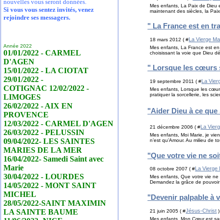
nouvelles vous seront données.
Mes enfants, La Paix de Dieu e
Si vous vous sentez invités, venez
maintenant des siècles, la Pai
rejoindre ses messagers.
" La France est en tr
La Vierge Ma
18 mars 2012 ( #
Année 2022
Mes enfants, La France est en t
01/01/2022 - CARMEL
choisissant la voie que Dieu d
D'AGEN
" Lorsque les cœurs s
15/01/2022 - LA CIOTAT
29/01/2022 -
La Vier
19 septembre 2011 ( #
COTIGNAC 12/02/2022 -
Mes enfants, Lorsque les cœurs
pratiquer la sorcellerie, les sci
LIMOGES
26/02/2022 - AIX EN
"Aider Dieu à ce que 
PROVENCE
12/03/2022 - CARMEL D'AGEN
La Vier
21 décembre 2006 ( #
26/03/2022 - PELUSSIN
Mes enfants, Moi Marie, je vien
09/04/2022- LES SAINTES
n’est qu’Amour. Au milieu de t
MARIES DE LA MER
"Que votre vie ne soi
16/04/2022- Samedi Saint avec
Marie
La Vierge
08 octobre 2007 ( #
30/04/2022 - LOURDES
Mes enfants, Que votre vie ne s
Demandez la grâce de pouvoir 
14/05/2022 - MONT SAINT
MICHEL
"Devenir palpable à v
28/05/2022-SAINT MAXIMIN
Jésus-Christ
LA SAINTE BAUME
21 juin 2005 ( #
)
Mes enfants, Mon Cœur est sans