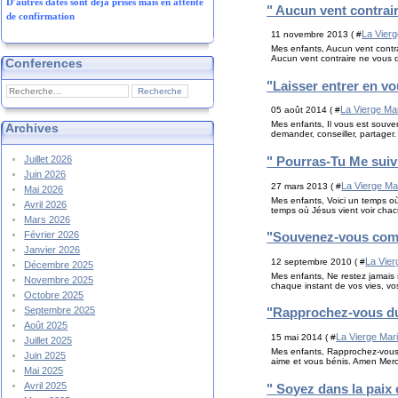
D'autres dates sont déjà prises mais en attente
" Aucun vent contrair
de confirmation
La Vierg
11 novembre 2013 ( #
Mes enfants, Aucun vent contra
Aucun vent contraire ne vous 
Conferences
"Laisser entrer en vo
La Vierge Ma
05 août 2014 ( #
Mes enfants, Il vous est souven
Archives
demander, conseiller, partager.
" Pourras-Tu Me suivr
Juillet 2026
Juin 2026
La Vierge Ma
27 mars 2013 ( #
Mai 2026
Mes enfants, Voici un temps où
Avril 2026
temps où Jésus vient voir chacu
Mars 2026
Février 2026
"Souvenez-vous combi
Janvier 2026
La Vier
12 septembre 2010 ( #
Décembre 2025
Mes enfants, Ne restez jamais
Novembre 2025
chaque instant de vos vies, vos
Octobre 2025
Septembre 2025
"Rapprochez-vous du 
Août 2025
La Vierge Mar
15 mai 2014 ( #
Juillet 2025
Mes enfants, Rapprochez-vous d
Juin 2025
aime et vous bénis. Amen Merci M
Mai 2025
Avril 2025
" Soyez dans la paix 