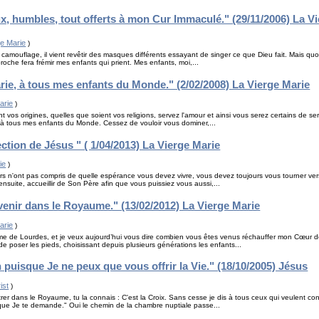
x, humbles, tout offerts à mon Cur Immaculé." (29/11/2006) La V
ge Marie
)
amouflage, il vient revêtir des masques différents essayant de singer ce que Dieu fait. Mais quoi q
roche fera frémir mes enfants qui prient. Mes enfants, moi,...
rie, à tous mes enfants du Monde." (2/02/2008) La Vierge Marie
arie
)
 vos origines, quelles que soient vos religions, servez l'amour et ainsi vous serez certains de se
, à tous mes enfants du Monde. Cessez de vouloir vous dominer,...
ection de Jésus " ( 1/04/2013) La Vierge Marie
ie
)
s n'ont pas compris de quelle espérance vous devez vivre, vous devez toujours vous tourner ver
is ensuite, accueillir de Son Père afin que vous puissiez vous aussi,...
venir dans le Royaume." (13/02/2012) La Vierge Marie
arie
)
me de Lourdes, et je veux aujourd’hui vous dire combien vous êtes venus réchauffer mon Cœur d
 poser les pieds, choisissant depuis plusieurs générations les enfants...
 puisque Je ne peux que vous offrir la Vie." (18/10/2005) Jésus
ist
)
rer dans le Royaume, tu la connais : C'est la Croix. Sans cesse je dis à tous ceux qui veulent co
 que Je te demande." Oui le chemin de la chambre nuptiale passe...