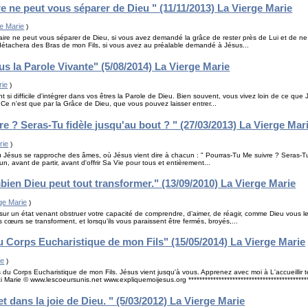
e ne peut vous séparer de Dieu " (11/11/2013) La Vierge Marie
e Marie
)
ire ne peut vous séparer de Dieu, si vous avez demandé la grâce de rester près de Lui et de ne 
détachera des Bras de mon Fils, si vous avez au préalable demandé à Jésus...
us la Parole Vivante" (5/08/2014) La Vierge Marie
rie
)
t si difficile d'intégrer dans vos êtres la Parole de Dieu. Bien souvent, vous vivez loin de ce que 
 Ce n'est que par la Grâce de Dieu, que vous pouvez laisser entrer...
e ? Seras-Tu fidèle jusqu'au bout ? " (27/03/2013) La Vierge Mar
rie
)
 Jésus se rapproche des âmes, où Jésus vient dire à chacun : " Pourras-Tu Me suivre ? Seras-Tu 
n, avant de partir, avant d'offrir Sa Vie pour tous et entièrement...
en Dieu peut tout transformer." (13/09/2010) La Vierge Marie
ge Marie
)
 sur un état venant obstruer votre capacité de comprendre, d’aimer, de réagir, comme Dieu vou
 cœurs se transforment, et lorsqu’ils vous paraissent être fermés, broyés,...
Corps Eucharistique de mon Fils" (15/05/2014) La Vierge Marie
ie
)
u Corps Eucharistique de mon Fils. Jésus vient jusqu'à vous. Apprenez avec moi à L'accueillir te
arie © www.lescoeursunis.net www.expliquemoijesus.org ***********************************************
et dans la joie de Dieu. " (5/03/2012) La Vierge Marie