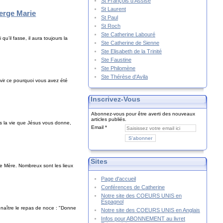
St François d'Assise
St Laurent
ierge Marie
St Paul
St Roch
Ste Catherine Labouré
u’il fasse, il aura toujours la
Ste Catherine de Sienne
Ste Elisabeth de la Trinité
Ste Faustine
Ste Philomène
Ste Thérèse d'Avila
rvir ce pourquoi vous avez été
Inscrivez-Vous
Abonnez-vous pour être averti des nouveaux
articles publiés.
s la vie que Jésus vous donne,
Email
Sites
e Mère. Nombreux sont les lieux
Page d'accueil
Conférences de Catherine
Notre site des COEURS UNIS en
Espagnol
nnaître le repas de noce : "Donne
Notre site des COEURS UNIS en Anglais
Infos pour ABONNEMENT au livret