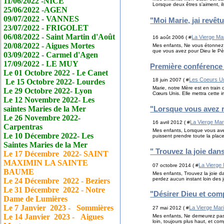
11/06/2022 -NICE
Lorsque deux êtres s’aiment, il
25/06/2022 -AGEN
09/07/2022 - VANNES
"Moi Marie, jai revê
23/07/2022 - FRIGOLET
06/08/2022 - Saint Martin d'Août
La Vierge Ma
16 août 2006 ( #
20/08/2022 - Aigues Mortes
Mes enfants, Ne vous étonnez pa
que vous avez pour Dieu le Pèr
03/09/2022 - Carmel d'Agen
17/09/2022 - LE MUY
Première conférence 
Le 01 Octobre 2022 - Le
Canet
Les Coeurs U
18 juin 2007 ( #
Le 15 Octobre 2022- Lourdes
Marie, notre Mère est en train 
Le 29 Octobre 2022- Lyon
Cœurs Unis. Elle mettra cette i
Le 12 Novembre 2022- Les
"Lorsque vous avez r
saintes Maries de la Mer
Le 26 Novembre 2022-
La Vierge Mar
16 avril 2012 ( #
Carpentras
Mes enfants, Lorsque vous avez 
Le 10 Décembre 2022- Les
puissent prendre toute la place
Saintes Maries de la Mer
" Trouvez la joie dan
Le 17
Décembre
2022- SAINT
MAXIMIN LA SAINTE
La Vierge
07 octobre 2014 ( #
BAUME
Mes enfants, Trouvez la joie d
perdez aucun instant loin des jo
Le 24
Décembre
2022 - Beziers
Le 31
Décembre
2022 - Notre
"Désirer Dieu et com
Dame de Lumières
Le 7 Janvier
2023 - Sommières
La Vierge Mar
27 mai 2012 ( #
Le 14 Janvier
2023 - Aigues
Mes enfants, Ne demeurez pas d
loin, toujours plus haut, et c