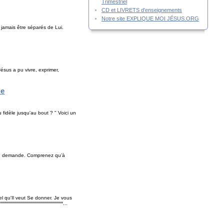
Trimestriel
CD et LIVRETS d'enseignements
Notre site EXPLIQUE MOI JÉSUS.ORG
jamais être séparés de Lui.
Jésus a pu vivre, exprimer,
ie
fidèle jusqu'au bout ? " Voici un
s le demande. Comprenez qu’à
l qu'Il veut Se donner. Je vous
****************************...