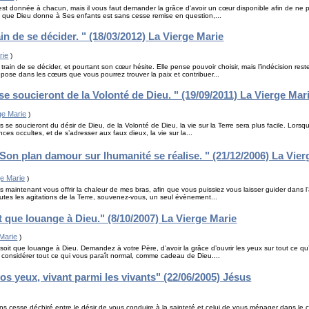
st donnée à chacun, mais il vous faut demander la grâce d'avoir un cœur disponible afin de ne p
x que Dieu donne à Ses enfants est sans cesse remise en question,...
ain de se décider. " (18/03/2012) La Vierge Marie
rie
)
rain de se décider, et pourtant son cœur hésite. Elle pense pouvoir choisir, mais l’indécision rest
épose dans les cœurs que vous pourrez trouver la paix et contribuer...
e soucieront de la Volonté de Dieu. " (19/09/2011) La Vierge Mar
ge Marie
)
 se soucieront du désir de Dieu, de la Volonté de Dieu, la vie sur la Terre sera plus facile. Lor
ences occultes, et de s’adresser aux faux dieux, la vie sur la...
Son plan damour sur lhumanité se réalise. " (21/12/2006) La Vie
ge Marie
)
s maintenant vous offrir la chaleur de mes bras, afin que vous puissiez vous laisser guider dans l
outes les agitations de la Terre, souvenez-vous, un seul évènement...
t que louange à Dieu." (8/10/2007) La Vierge Marie
 Marie
)
oit que louange à Dieu. Demandez à votre Père, d’avoir la grâce d’ouvrir les yeux sur tout ce qu’
considérer tout ce qui vous paraît normal, comme cadeau de Dieu....
os yeux, vivant parmi les vivants" (22/06/2005) Jésus
 cesse déchiré entre le désir de vous conduire à la sainteté et celui de vous ménager dans le 