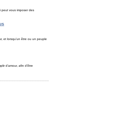
ui peut vous imposer des
us
r, et lorsqu’un être ou un peuple
ir d’amour, afin d’être