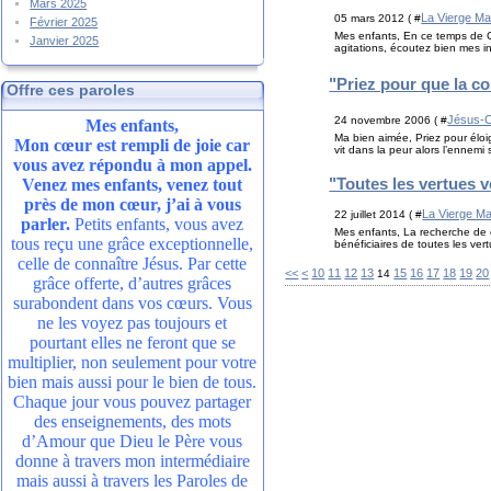
Mars 2025
La Vierge Ma
05 mars 2012 ( #
Février 2025
Mes enfants, En ce temps de Ca
Janvier 2025
agitations, écoutez bien mes in
"Priez pour que la co
Offre ces paroles
Jésus-C
24 novembre 2006 ( #
Mes enfants,
Ma bien aimée, Priez pour éloi
Mon cœur est rempli de joie car
vit dans la peur alors l’ennemi 
vous avez répondu à mon appel.
"Toutes les vertues 
Venez mes enfants, venez tout
près de mon cœur, j’ai à vous
La Vierge Ma
22 juillet 2014 ( #
parler.
Petits enfants, vous avez
Mes enfants, La recherche de c
tous reçu une grâce exceptionnelle,
bénéficiaires de toutes les ve
celle de connaître Jésus. Par cette
<<
<
10
11
12
13
15
16
17
18
19
20
14
grâce offerte, d’autres grâces
surabondent dans vos cœurs. Vous
ne les voyez pas toujours et
pourtant elles ne feront que se
multiplier, non seulement pour votre
bien mais aussi pour le bien de tous.
Chaque jour vous pouvez partager
des enseignements, des mots
d’Amour que Dieu le Père vous
donne à travers mon intermédiaire
mais aussi à travers les Paroles de