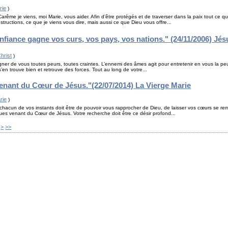
rie
)
rême je viens, moi Marie, vous aider. Afin d’être protégés et de traverser dans la paix tout ce q
structions, ce que je viens vous dire, mais aussi ce que Dieu vous offre...
nfiance gagne vos curs, vos pays, vos nations." (24/11/2006) Jés
hrist
)
gner de vous toutes peurs, toutes craintes. L’ennemi des âmes agit pour entretenir en vous la peu
s’en trouve bien et retrouve des forces. Tout au long de votre...
venant du Cœur de Jésus."(22/07/2014) La Vierge Marie
rie
)
hacun de vos instants doit être de pouvoir vous rapprocher de Dieu, de laisser vos cœurs se rempl
rtues venant du Cœur de Jésus. Votre recherche doit être ce désir profond...
30
>
>>