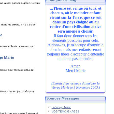
Pourquoi ce blog
as laisser passer la grâce. Depuis
... l'heure est venue où tous, et
chacun, où le moindre enfant
vivant sur la Terre, que ce soit
dans un pays éloigné ou au
e dans les cœurs. Il n’y a qu’en
centre d'une civilisation active
sera amené à choisir.
ie
Il faut donc donner tous les
éléments possibles pour cela.
Aidons-les, je m'occupe d'ouvrir le
sque mes enfants cesseront de
chemin, mais mes enfants seront
toujours libres d'accepter d'entendre
rge Marie
ou de ne pas entendre.
Amen
Merci Marie
’amour pour recevoir Celui qui
(Extrait d'un message donné par la
Vierge Marie le 9 Novembre 2005.)
Il vous donne jour après jour.
Sources Messages
La Vierge Marie
VOS TÉMOIGNAGES
chemin que vous avez à parcourir.