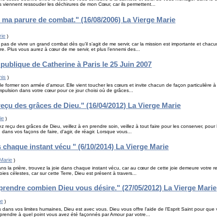
s viennent ressouder les déchirures de mon Cœur, car ils permettent...
tu ma parure de combat." (16/08/2006) La Vierge Marie
rie
)
s de vivre un grand combat dès qu’il s’agit de me servir, car la mission est importante et chacun
e. Plus vous aurez à cœur de me servir, et plus l’ennemi des...
publique de Catherine à Paris le 25 Juin 2007
nis
)
de former son armée d'amour. Elle vient toucher les cœurs et invite chacun de façon particulière à
mpulsion dans votre cœur pour ce jour choisi où de grâces...
eçu des grâces de Dieu." (16/04/2012) La Vierge Marie
ie
)
reçu des grâces de Dieu, veillez à en prendre soin, veillez à tout faire pour les conserver, pour l
 dans vos façons de faire, d'agir, de réagir. Lorsque vous...
s chaque instant vécu " (6/10/2014) La Vierge Marie
 Marie
)
ans la prière, trouvez la joie dans chaque instant vécu, car au cœur de cette joie demeure votre 
ies célestes, car sur cette Terre, Dieu est présent à travers...
prendre combien Dieu vous désire." (27/05/2012) La Vierge Marie
ie
)
ans vos limites humaines, Dieu est avec vous. Dieu vous offre l'aide de l'Esprit Saint pour que v
omprendre à quel point vous avez été façonnés par Amour par votre...