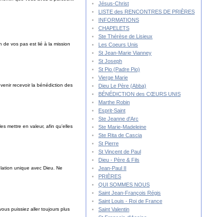
Jésus-Christ
LISTE des RENCONTRES DE PRIÈRES
INFORMATIONS
CHAPELETS
Ste Thérèse de Lisieux
 de vos pas est lié à la mission
Les Coeurs Unis
St Jean-Marie Vianney
St Joseph
St Pio (Padre Pio)
Vierge Marie
 venir recevoir la bénédiction des
Dieu Le Père (Abba)
BÉNÉDICTION des CŒURS UNIS
Marthe Robin
Esprit-Saint
Ste Jeanne d'Arc
es mettre en valeur, afin qu'elles
Ste Marie-Madeleine
Ste Rita de Cascia
St Pierre
St Vincent de Paul
Dieu - Père & Fils
relation unique avec Dieu. Ne
Jean-Paul II
PRIÈRES
QUI SOMMES NOUS
Saint Jean-François Régis
Saint Louis - Roi de France
ous puissiez aller toujours plus
Saint Valentin