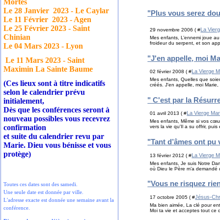
Mortes
Le 28 Janvier
2023 - Le Caylar
"Plus vous serez dou
Le 11 Février
2023 - Agen
Le 25 Février 2023 - Saint
La Vier
29 novembre 2006 ( #
Chinian
Mes enfants, L’ennemi joue au c
froideur du serpent, et son app
Le 04 Mars 2023 - Lyon
"J'en appelle, moi Ma
Le 11 Mars 2023 - Saint
Maximin La Sainte Baume
La Vierge M
02 février 2008 ( #
Mes enfants, Quelles que soient
(Ces lieux sont à titre indicatifs
créés. J'en appelle, moi Marie
selon le calendrier prévu
" C'est par la Résurr
initialement,
Dès que les conférences seront à
La Vierge Mar
01 avril 2013 ( #
nouveau possibles vous recevrez
Mes enfants, Même si vos cœur
confirmation
vers la vie qu'Il a su offrir, pu
et suite du calendrier revu par
"Tant d’âmes ont pu 
Marie. Dieu vous bénisse et vous
protège)
La Vierge M
13 février 2012 ( #
Mes enfants, Je suis Notre Da
où Dieu le Père m’a demandé de
"Vous ne risquez rien
Toutes ces dates sont des samedi.
Une seule date est donnée par ville.
Jésus-Chr
17 octobre 2005 ( #
L'adresse exacte est donnée une semaine avant la
Ma bien aimée, La clé pour ent
conférence.
Moi ta vie et acceptes tout ce