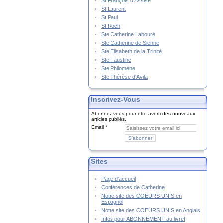
St François d'Assise
St Laurent
St Paul
St Roch
Ste Catherine Labouré
Ste Catherine de Sienne
Ste Elisabeth de la Trinité
Ste Faustine
Ste Philomène
Ste Thérèse d'Avila
Inscrivez-Vous
Abonnez-vous pour être averti des nouveaux
articles publiés.
Email
Sites
Page d'accueil
Conférences de Catherine
Notre site des COEURS UNIS en
Espagnol
Notre site des COEURS UNIS en Anglais
Infos pour ABONNEMENT au livret