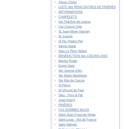
Jésus-Christ
LISTE des RENCONTRES DE PRIÈRES
INFORMATIONS
CHAPELETS
Ste Thérèse de Lisieux
Les Coeurs Unis
St Jean-Marie Vianney
St Joseph
St Pio (Padre Pio)
Vierge Marie
Dieu Le Père (Abba)
BÉNÉDICTION des CŒURS UNIS
Marthe Robin
Esprit-Saint
Ste Jeanne d'Arc
Ste Marie-Madeleine
Ste Rita de Cascia
St Pierre
St Vincent de Paul
Dieu - Père & Fils
Jean-Paul II
PRIÈRES
QUI SOMMES NOUS
Saint Jean-François Régis
Saint Louis - Roi de France
Saint Valentin