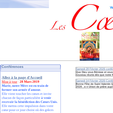
Conférences
Samedi 28 Février 2026 confér
Que Dieu vous Bénisse et vous P
nouveau réunis dès que notre 
Allez à la page d'Accueil
Samedi 14 Février 2026 Confé
Mise à jour
:
28 Mars 2019
Bonne Fête de Saint Valentin Q
Marie, notre Mère est en train de
2026 , e n Union de prière aupr
former son armée d'amour.
Elle vient toucher les cœurs et invite
chacun de façon particulière
à venir
recevoir la bénédiction des Cœurs Unis.
Elle mettra cette impulsion dans votre
cœur pour ce jour choisi où des grâces