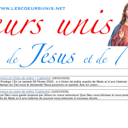
ence en Union de prière ( Catherine)
(
28/02/2026
)
rotège ! En ce samedi 28 Février 2026 , e n Union de prière auprès de Marie et d ans l'attente 
Maman du Ciel nous le demande! Nous pourrons ce samedi, être en union...
rence en union de prière (Catherine)
(
14/02/2026
)
ue Dieu nous garde toujours par Jésus un coeur amoureux! Que Dieu vous bénisse et vous protè
ès de Marie et d ans l'attente de pouvoir nous retrouver à nouveau réunis...