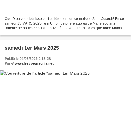
Que Dieu vous bénisse particulièrement en ce mois de Saint Joseph! En ce
samedi 15 MARS 2025 , e n Union de prière auprès de Marie et d ans
l'attente de pouvoir nous retrouver à nouveau réunis d ès que notre Maman
du Ciel nous le demande! Nous pourrons...
samedi 1er Mars 2025
Publié le 01/03/2025 à 13:28
Par
© www.lescoeursunis.net