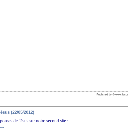
Published by © www.lesco
ésus (22/05/2012)
ponses de Jésus sur notre second site :
org