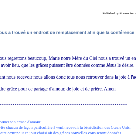
Published by © www.lesco
ous a trouvé un endroit de remplacement afin que la conférence p
nous regrettons beaucoup, Marie notre Mère du Ciel nous a trouvé un e
 avoir lieu, que les grâces puissent être données comme Jésus le désire.
t nous recevoir nous allons donc tous nous retrouver dans la joie à l'ad
e grâce pour ce partage d'amour, de joie et de prière. Amen
************************************************************
 former son armée d'amour.
nvite chacun de façon particulière à venir recevoir la bénédiction des Cœurs Unis.
votre cœur pour ce jour choisi où des grâces nouvelles vous seront données.