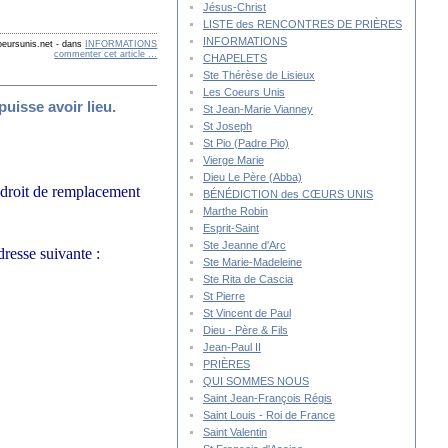
Jésus-Christ
LISTE des RENCONTRES DE PRIÈRES
INFORMATIONS
eursunis.net
-
dans
INFORMATIONS
commenter cet article
…
CHAPELETS
Ste Thérèse de Lisieux
Les Coeurs Unis
uisse avoir lieu.
St Jean-Marie Vianney
St Joseph
St Pio (Padre Pio)
Vierge Marie
Dieu Le Père (Abba)
ndroit de remplacement
BÉNÉDICTION des CŒURS UNIS
Marthe Robin
Esprit-Saint
Ste Jeanne d'Arc
resse suivante :
Ste Marie-Madeleine
Ste Rita de Cascia
St Pierre
St Vincent de Paul
Dieu - Père & Fils
Jean-Paul II
PRIÈRES
QUI SOMMES NOUS
Saint Jean-François Régis
Saint Louis - Roi de France
Saint Valentin