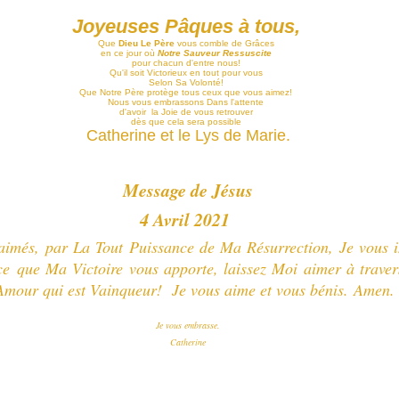
Joyeuses Pâques à tous,
Que
Dieu Le Père
vous comble de Grâces
en ce jour où
Notre Sauveur Ressuscite
pour chacun d'entre nous!
Qu'il soit Victorieux en tout pour vous
Selon Sa Volonté!
Que Notre Père protège tous ceux que vous aimez!
Nous vous embrassons Dans l'attente
d'avoir la Joie de vous retrouver
dès que cela sera possible
Catherine et le Lys de Marie.
Message de Jésus
4 Avril 2021
aimés, par La Tout Puissance de Ma Résurrection, Je vous i
ce que Ma Victoire vous apporte, l
aissez Moi aimer à traver
'Amour qui est Vainqueur!
Je vous aime et vous bénis.
Amen
Je vous embrasse.
Catherine