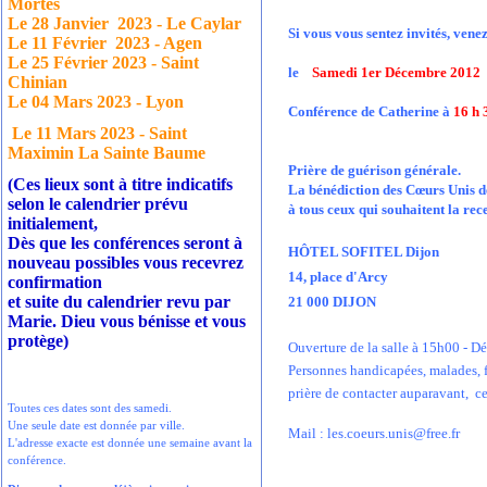
Mortes
Le 28 Janvier
2023 - Le Caylar
Si vous vous sentez invités, vene
Le 11 Février
2023 - Agen
Le 25 Février 2023 - Saint
le
Samedi 1er Décembre 201
Chinian
Le 04 Mars 2023 - Lyon
Conférence de Catherine à
16 h 
Le 11 Mars 2023 - Saint
Maximin La Sainte Baume
Prière de guérison générale.
(Ces lieux sont à titre indicatifs
La bénédiction des Cœurs Unis d
selon le calendrier prévu
à tous ceux qui souhaitent la rec
initialement,
Dès que les conférences seront à
HÔTEL SOFITEL Dijon
nouveau possibles vous recevrez
14, place d'Arcy
confirmation
et suite du calendrier revu par
21 000 DIJON
Marie. Dieu vous bénisse et vous
protège)
Ouverture de la salle à 15h00 - D
Personnes handicapées, malades, f
prière de contacter auparavant,
c
Toutes ces dates sont des samedi.
Une seule date est donnée par ville.
Mail : les.coeurs.unis@free.fr
L'adresse exacte est donnée une semaine avant la
conférence.