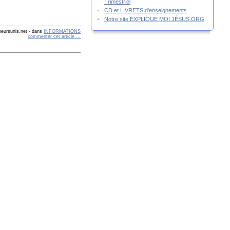
Trimestriel
CD et LIVRETS d'enseignements
Notre site EXPLIQUE MOI JÉSUS.ORG
eursunis.net
-
dans
INFORMATIONS
commenter cet article
…