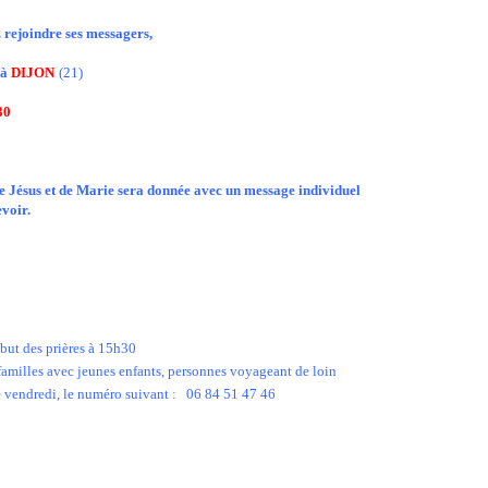
z rejoindre ses messagers,
2
à
DIJON
(21)
30
e Jésus et de Marie sera donnée avec un message individuel
evoir.
ébut des prières à 15h30
amilles avec jeunes enfants, personnes voyageant de loin
e vendredi
, le numéro suivant :
06 84 51 47 46