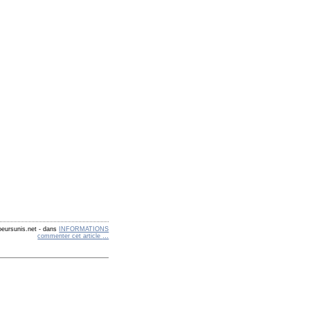
eursunis.net
-
dans
INFORMATIONS
commenter cet article
…