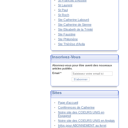
St François d'Assise
St Laurent
St Paul
St Roch
Ste Catherine Labouré
Ste Catherine de Sienne
Ste Elisabeth de la Trinité
Ste Faustine
Ste Philomène
Ste Thérèse d'Avila
Inscrivez-Vous
Abonnez-vous pour être averti des nouveaux
articles publiés.
Email
Sites
Page d'accueil
Conférences de Catherine
Notre site des COEURS UNIS en
Espagnol
Notre site des COEURS UNIS en Anglais
Infos pour ABONNEMENT au livret