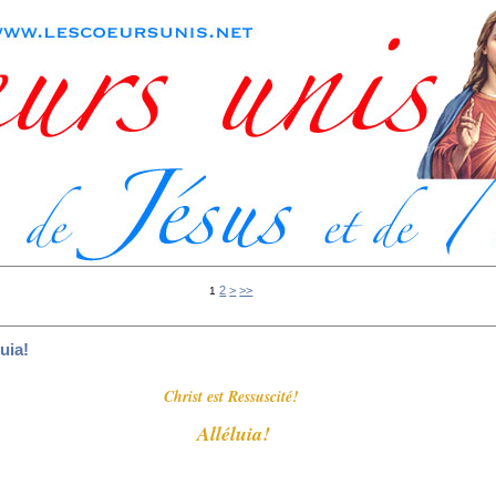
2
>
>>
1
uia!
Christ est Ressuscité!
Alléluia!