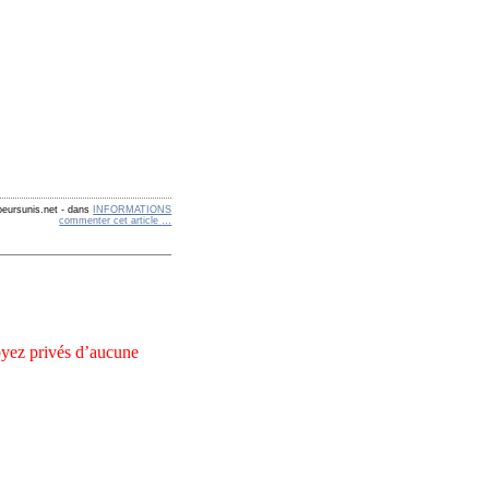
eursunis.net
-
dans
INFORMATIONS
commenter cet article
…
oyez privés d’aucune