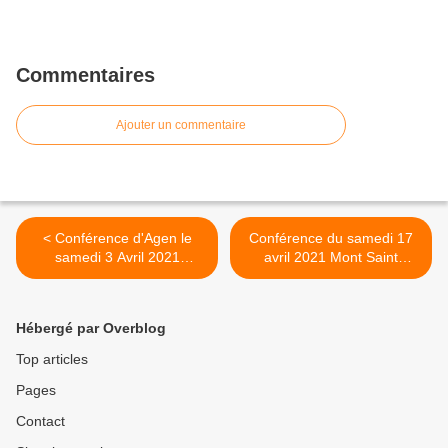
Commentaires
Ajouter un commentaire
< Conférence d'Agen le
Conférence du samedi 17
samedi 3 Avril 2021
avril 2021 Mont Saint
Catherine (annulée sur
Michel Catherine (annulée
place cause COVID)
sur place Covid 19) >
Hébergé par Overblog
Top articles
Pages
Contact