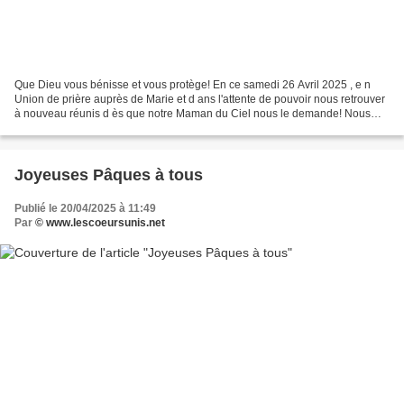
Que Dieu vous bénisse et vous protège! En ce samedi 26 Avril 2025 , e n
Union de prière auprès de Marie et d ans l'attente de pouvoir nous retrouver
à nouveau réunis d ès que notre Maman du Ciel nous le demande! Nous
pourrons ce samedi, être en union...
Joyeuses Pâques à tous
Publié le 20/04/2025 à 11:49
Par
© www.lescoeursunis.net