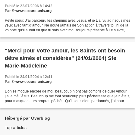
Publié le 22/07/2006 à 14:42
Par
© www.coeurs-unis.org
Petite sœur, J’ai parcouru les chemins avec Jésus, et je L’ai vu agir sous mes
yeux avec tant d’amour. Ne doute jamais de Son action à travers toi, ni de la
volonté qu’Il aurait eu que tu sois avec moi, toujours présente à Le suivre,
partout où Il allait...
"Merci pour votre amour, les Saints ont besoin
dêtre aimés et considérés" (24/01/2004) Ste
Marie-Madeleine
Publié le 24/01/2004 à 12:41
Par
© www.coeurs-unis.org
L’on se moque encore de moi, beaucoup n’ont pas compris de quel Amour
j’ai aimé Jésus. Beaucoup me font beaucoup plus pécheresse que je n’étais,
pour masquer leurs propres péchés. Qu’ils en soient pardonnés, j’ai pour
eux tant de compassion et tant d’amour...
Hébergé par Overblog
Top articles