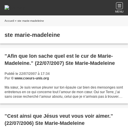
MENU
Accueil
» ste marie-madeleine
ste marie-madeleine
"Afin que lon sache quel est le cur de Marie-
Madeleine." (22/07/2007) Ste Marie-Madeleine
Publié le 22/07/2007 à 17:34
Par
© www.coeurs-unis.org
Ma sœur, Je suis venue pleurer sur ton épaule car bien des mensonges sont
entretenus en ce qui concerne tout l’amour de mon cœur. Oui sur Terre, j’ai
sans cesse recherché l’amour absolu, celui que je n’arrivais pas à trouver.
Alors je l’offrais sans compter...
"Cest ainsi que Jésus veut vous voir aimer."
(22/07/2006) Ste Marie-Madeleine