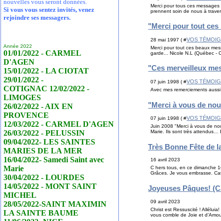
nouvelles vous seront données.
Merci pour tous ces messages 
Si vous vous sentez invités, venez
prennent soin de nous à trave
rejoindre ses messagers.
"Merci pour tout ce
VOS TÉMOI
28 mai 1997 ( #
Année 2022
Merci pour tout ces beaux mes
01/01/2022 - CARMEL
garde... Nicole N.L (Québec 
D'AGEN
"Ces merveilleux me
15/01/2022 - LA CIOTAT
29/01/2022 -
VOS TÉMOI
07 juin 1998 ( #
COTIGNAC 12/02/2022 -
Avec mes remerciements aussi p
LIMOGES
"Merci à vous de no
26/02/2022 - AIX EN
PROVENCE
VOS TÉMOI
07 juin 1998 ( #
12/03/2022 - CARMEL D'AGEN
Juin 2008 "Merci à vous de no
26/03/2022 - PELUSSIN
Marie. Ils sont très attendus…
09/04/2022- LES SAINTES
Très Bonne Fête de l
MARIES DE LA MER
16/04/2022- Samedi Saint avec
16 avril 2023
Marie
C hers tous, en ce dimanche 1
Grâces. Je vous embrasse. Cat
30/04/2022 - LOURDES
14/05/2022 - MONT SAINT
Joyeuses Pâques! (Ca
MICHEL
09 avril 2023
28/05/2022-SAINT MAXIMIN
Christ est Ressuscité ! Allélu
LA SAINTE BAUME
vous comble de Joie et d’Amou