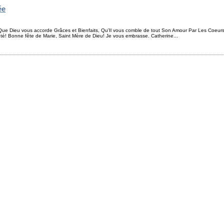
ée
e Dieu vous accorde Grâces et Bienfaits, Qu'Il vous comble de tout Son Amour Par Les Coeurs 
té! Bonne fête de Marie, Saint Mère de Dieu! Je vous embrasse. Catherine...