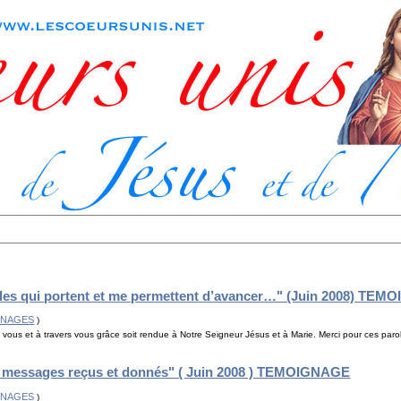
oles qui portent et me permettent d’avancer…" (Juin 2008) TE
GNAGES
)
vous et à travers vous grâce soit rendue à Notre Seigneur Jésus et à Marie. Merci pour ces paro
s messages reçus et donnés" ( Juin 2008 ) TEMOIGNAGE
GNAGES
)