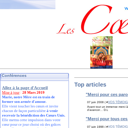
Conférences
Top articles
Allez à la page d'Accueil
Mise à jour
:
28 Mars 2019
"Merci pour ces par
Marie, notre Mère est en train de
former son armée d'amour.
VOS TÉMOI
07 juin 2008 ( #
Elle vient toucher les cœurs et invite
Avant tout un immense merci à 
d’avancer… D.L
chacun de façon particulière
à venir
recevoir la bénédiction des Cœurs Unis.
"Merci pour tous ce
Elle mettra cette impulsion dans votre
cœur pour ce jour choisi où des grâces
VOS TÉMOI
07 juin 1998 ( #