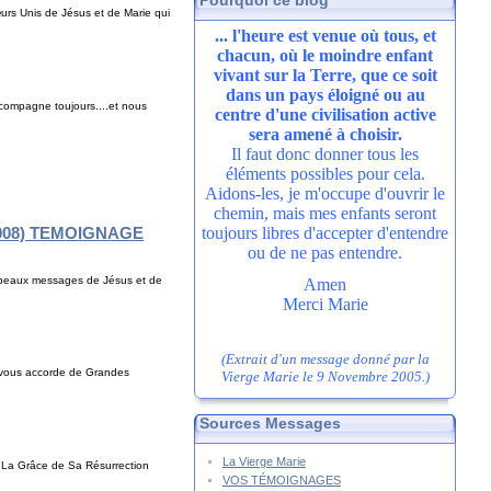
Pourquoi ce blog
rs Unis de Jésus et de Marie qui
... l'heure est venue où tous, et
chacun, où le moindre enfant
vivant sur la Terre, que ce soit
dans un pays éloigné ou au
compagne toujours....et nous
centre d'une civilisation active
sera amené à choisir.
Il faut donc donner tous les
éléments possibles pour cela.
Aidons-les, je m'occupe d'ouvrir le
chemin, mais mes enfants seront
n 2008) TEMOIGNAGE
toujours libres d'accepter d'entendre
ou de ne pas entendre.
s beaux messages de Jésus et de
Amen
Merci Marie
(Extrait d'un message donné par la
e vous accorde de Grandes
Vierge Marie le 9 Novembre 2005.)
Sources Messages
La Vierge Marie
ar La Grâce de Sa Résurrection
VOS TÉMOIGNAGES