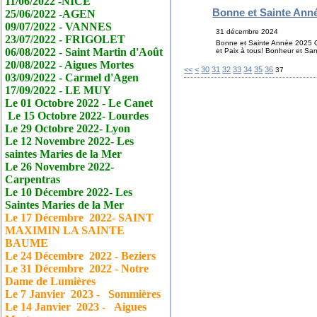
11/06/2022 -NICE
Bonne et Sainte Ann
25/06/2022 -AGEN
09/07/2022 - VANNES
31 décembre 2024
23/07/2022 - FRIGOLET
Bonne et Sainte Année 2025 Qu
06/08/2022 - Saint Martin d'Août
et Paix à tous! Bonheur et San
20/08/2022 - Aigues Mortes
10
20
<<
<
30
31
32
33
34
35
36
37
03/09/2022 - Carmel d'Agen
17/09/2022 - LE MUY
Le 01 Octobre 2022 - Le
Canet
Le 15 Octobre 2022- Lourdes
Le 29 Octobre 2022- Lyon
Le 12 Novembre 2022- Les
saintes Maries de la Mer
Le 26 Novembre 2022-
Carpentras
Le 10 Décembre 2022- Les
Saintes Maries de la Mer
Le 17
Décembre
2022- SAINT
MAXIMIN LA SAINTE
BAUME
Le 24
Décembre
2022 - Beziers
Le 31
Décembre
2022 - Notre
Dame de Lumières
Le 7 Janvier
2023 - Sommières
Le 14 Janvier
2023 - Aigues