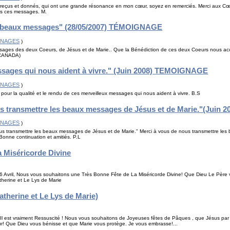
reçus et donnés, qui ont une grande résonance en mon cœur, soyez en remerciés. Merci aux Cœu
rs ces messages. M.
s beaux messages" (28/05/2007) TÉMOIGNAGE
GNAGES
)
sages des deux Coeurs, de Jésus et de Marie.. Que la Bénédiction de ces deux Coeurs nous ac
- CANADA)
ssages qui nous aident à vivre." (Juin 2008) TEMOIGNAGE
GNAGES
)
our la qualité et le rendu de ces merveilleux messages qui nous aident à vivre. B.S
us transmettre les beaux messages de Jésus et de Marie."(Jui
GNAGES
)
us transmettre les beaux messages de Jésus et de Marie." Merci à vous de nous transmettre le
 Bonne continuation et amitiés. P.L
a Miséricorde Divine
6 Avril, Nous vous souhaitons une Très Bonne Fête de La Miséricorde Divine! Que Dieu Le Pèr
herine et Le Lys de Marie
therine et Le Lys de Marie)
ia! Il est vraiment Ressuscité ! Nous vous souhaitons de Joyeuses fêtes de Pâques , que Jésus p
r! Que Dieu vous bénisse et que Marie vous protège. Je vous embrasse!...