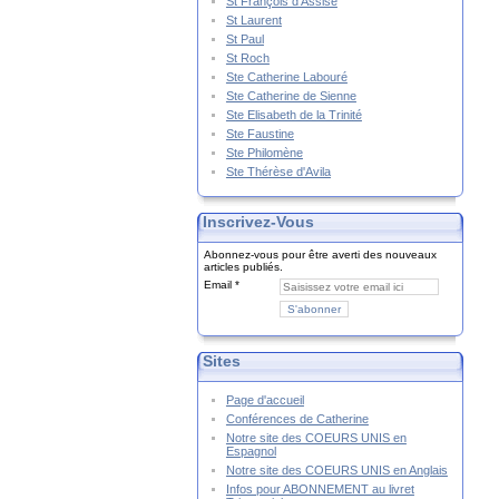
St François d'Assise
St Laurent
St Paul
St Roch
Ste Catherine Labouré
Ste Catherine de Sienne
Ste Elisabeth de la Trinité
Ste Faustine
Ste Philomène
Ste Thérèse d'Avila
Inscrivez-Vous
Abonnez-vous pour être averti des nouveaux
articles publiés.
Email
Sites
Page d'accueil
Conférences de Catherine
Notre site des COEURS UNIS en
Espagnol
Notre site des COEURS UNIS en Anglais
Infos pour ABONNEMENT au livret