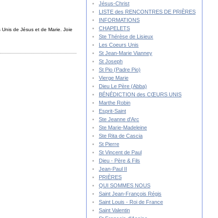
Jésus-Christ
LISTE des RENCONTRES DE PRIÈRES
INFORMATIONS
CHAPELETS
Unis de Jésus et de Marie. Joie
Ste Thérèse de Lisieux
Les Coeurs Unis
St Jean-Marie Vianney
St Joseph
St Pio (Padre Pio)
Vierge Marie
Dieu Le Père (Abba)
BÉNÉDICTION des CŒURS UNIS
Marthe Robin
Esprit-Saint
Ste Jeanne d'Arc
Ste Marie-Madeleine
Ste Rita de Cascia
St Pierre
St Vincent de Paul
Dieu - Père & Fils
Jean-Paul II
PRIÈRES
QUI SOMMES NOUS
Saint Jean-François Régis
Saint Louis - Roi de France
Saint Valentin