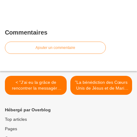
Commentaires
Ajouter un commentaire
< "J'ai eu la grâce de
"La bénédiction des Cœurs
rencontrer la messagère
Unis de Jésus et de Marie
par qui s'adresse les Cœurs
est un avant-goût du
Unis" (Mai 2005)
Paradis" (Mai 2005)
TEMOIGNAGE
TEMOIGNAGE >
Hébergé par Overblog
Top articles
Pages