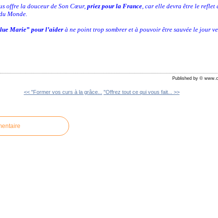
ous offre la douceur de Son Cœur,
priez pour la France
, car elle devra être le refle
s du Monde.
lue Marie” pour l’aider
à ne point trop sombrer et à pouvoir être sauvée le jour v
Published by © www.c
<< "Former vos curs à la grâce...
"Offrez tout ce qui vous fait... >>
mentaire