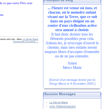
Pourquoi ce blog
t de ce que votre Père veut
... l'heure est venue où tous, et
chacun, où le moindre enfant
enu.
vivant sur la Terre, que ce soit
dans un pays éloigné ou au
centre d'une civilisation active
sera amené à choisir.
Il faut donc donner tous les
éléments possibles pour cela.
oeurs-unis.org
-
dans
La Vierge Marie
commenter cet article
…
Aidons-les, je m'occupe d'ouvrir le
chemin, mais mes enfants seront
toujours libres d'accepter d'entendre
ou de ne pas entendre.
Amen
Merci Marie
(Extrait d'un message donné par la
Vierge Marie le 9 Novembre 2005.)
Sources Messages
La Vierge Marie
VOS TÉMOIGNAGES