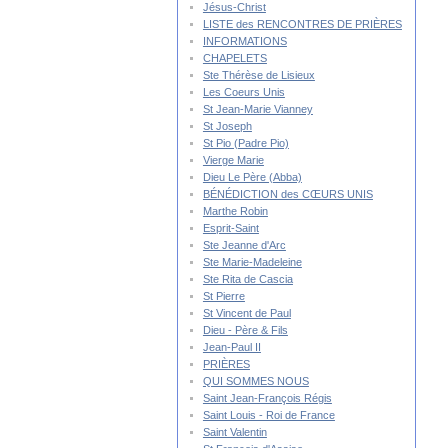
Jésus-Christ
LISTE des RENCONTRES DE PRIÈRES
INFORMATIONS
CHAPELETS
Ste Thérèse de Lisieux
Les Coeurs Unis
St Jean-Marie Vianney
St Joseph
St Pio (Padre Pio)
Vierge Marie
Dieu Le Père (Abba)
BÉNÉDICTION des CŒURS UNIS
Marthe Robin
Esprit-Saint
Ste Jeanne d'Arc
Ste Marie-Madeleine
Ste Rita de Cascia
St Pierre
St Vincent de Paul
Dieu - Père & Fils
Jean-Paul II
PRIÈRES
QUI SOMMES NOUS
Saint Jean-François Régis
Saint Louis - Roi de France
Saint Valentin