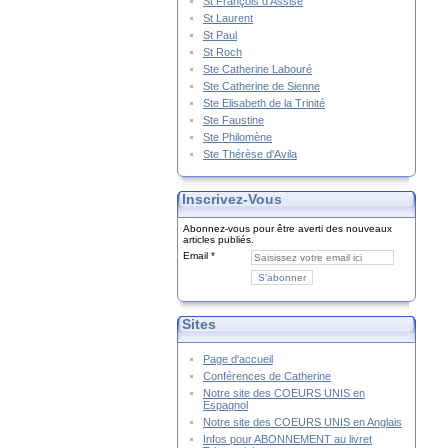
St François d'Assise
St Laurent
St Paul
St Roch
Ste Catherine Labouré
Ste Catherine de Sienne
Ste Elisabeth de la Trinité
Ste Faustine
Ste Philomène
Ste Thérèse d'Avila
Inscrivez-Vous
Abonnez-vous pour être averti des nouveaux
articles publiés.
Email
Sites
Page d'accueil
Conférences de Catherine
Notre site des COEURS UNIS en
Espagnol
Notre site des COEURS UNIS en Anglais
Infos pour ABONNEMENT au livret