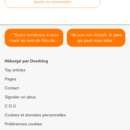
Ajouter un commentaire
< "Soyez nombreux à vous
"Je suis moi Joseph, le pere
réunir au nom de Nos deux
qui peut vous aider."
Curs Unis." (3/03/2007) La
(19/03/2007) St Joseph >
Vierge Marie
Hébergé par Overblog
Top articles
Pages
Contact
Signaler un abus
C.G.U.
Cookies et données personnelles
Préférences cookies