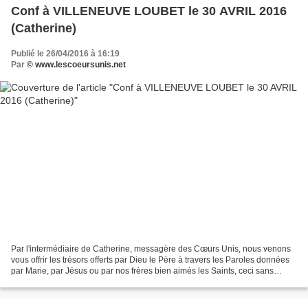
Conf à VILLENEUVE LOUBET le 30 AVRIL 2016
(Catherine)
Publié le 26/04/2016 à 16:19
Par
© www.lescoeursunis.net
Par l'intermédiaire de Catherine, messagère des Cœurs Unis, nous venons
vous offrir les trésors offerts par Dieu le Père à travers les Paroles données
par Marie, par Jésus ou par nos frères bien aimés les Saints, ceci sans
aucune prétention de notre part,...