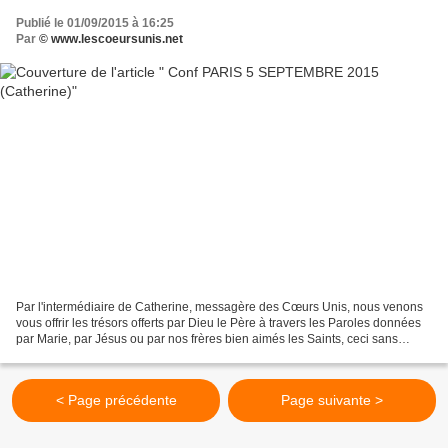
Publié le 01/09/2015 à 16:25
Par
© www.lescoeursunis.net
Par l'intermédiaire de Catherine, messagère des Cœurs Unis, nous venons
vous offrir les trésors offerts par Dieu le Père à travers les Paroles données
par Marie, par Jésus ou par nos frères bien aimés les Saints, ceci sans
aucune prétention de notre part,...
< Page précédente
Page suivante >