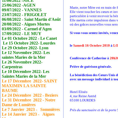
11/06/2022 -NICE
25/06/2022 -AGEN
Marie, notre Mère est en train de
09/07/2022 - VANNES
Elle vient toucher les cœurs et in
23/07/2022 - FRIGOLET
particulière à venir recevoir la b
06/08/2022 - Saint Martin d'Août
Elle mettra cette impulsion dans v
20/08/2022 - Aigues Mortes
où des grâces nouvelles vous ser
03/09/2022 - Carmel d'Agen
Si vous vous sentez invités, vene
17/09/2022 - LE MUY
Le 01 Octobre 2022 - Le
Canet
Le 15 Octobre 2022- Lourdes
le
Samedi 16 Octobre 2010
à
LO
Le 29 Octobre 2022- Lyon
Le 12 Novembre 2022- Les
saintes Maries de la Mer
Conférence de Catherine à
20h3
Le 26 Novembre 2022-
Carpentras
Prière de guérison générale.
Le 10 Décembre 2022- Les
La bénédiction des Cœurs Unis d
Saintes Maries de la Mer
avec un message individuel à tou
Le 17
Décembre
2022- SAINT
MAXIMIN LA SAINTE
BAUME
Hotel Eliséo
Le 24
Décembre
2022 - Beziers
4, rue Reine Astrid
Le 31
Décembre
2022 - Notre
65100 LOURDES
Dame de Lumières
Le 7 Janvier
2023 - Sommières
Près du sanctuaire et de la porte 
Le 14 Janvier
2023 - Aigues