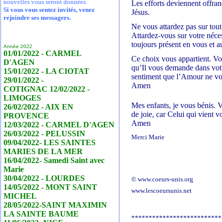
nouvelles vous seront données.
Les efforts deviennent offr
Si vous vous sentez invités, venez
Jésus.
rejoindre ses messagers.
Ne vous attardez pas sur tout 
Attardez-vous sur votre néces
toujours présent en vous et a
Année 2022
01/01/2022 - CARMEL
Ce choix vous appartient. Vo
D'AGEN
qu’Il vous demande dans votre
15/01/2022 - LA CIOTAT
sentiment que l’Amour ne vou
29/01/2022 -
Amen
COTIGNAC 12/02/2022 -
LIMOGES
Mes enfants, je vous bénis. 
26/02/2022 - AIX EN
de joie, car Celui qui vient v
PROVENCE
Amen
12/03/2022 - CARMEL D'AGEN
26/03/2022 - PELUSSIN
Merci Marie
09/04/2022- LES SAINTES
MARIES DE LA MER
16/04/2022- Samedi Saint avec
Marie
30/04/2022 - LOURDES
© www.coeurs-unis.org
14/05/2022 - MONT SAINT
www.lescoeursunis.net
MICHEL
28/05/2022-SAINT MAXIMIN
LA SAINTE BAUME
**************************