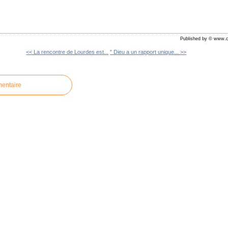
Published by © www.c
<< La rencontre de Lourdes est...
" Dieu a un rapport unique... >>
mentaire