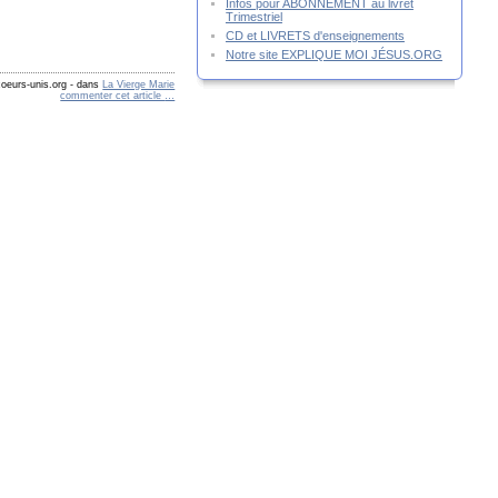
Infos pour ABONNEMENT au livret
Trimestriel
CD et LIVRETS d'enseignements
Notre site EXPLIQUE MOI JÉSUS.ORG
oeurs-unis.org
-
dans
La Vierge Marie
commenter cet article
…