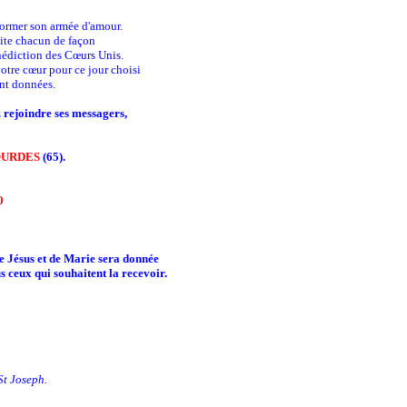
 former son armée d'amour.
vite chacun de façon
énédiction des Cœurs Unis.
otre cœur pour ce jour choisi
ont données.
z rejoindre ses messagers,
URDES
(65).
0
e Jésus et de Marie sera donnée
s ceux qui souhaitent la recevoir.
St Joseph.