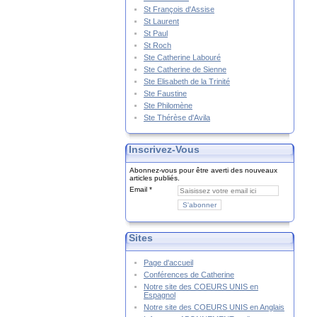
St François d'Assise
St Laurent
St Paul
St Roch
Ste Catherine Labouré
Ste Catherine de Sienne
Ste Elisabeth de la Trinité
Ste Faustine
Ste Philomène
Ste Thérèse d'Avila
Inscrivez-Vous
Abonnez-vous pour être averti des nouveaux
articles publiés.
Email
Sites
Page d'accueil
Conférences de Catherine
Notre site des COEURS UNIS en
Espagnol
Notre site des COEURS UNIS en Anglais