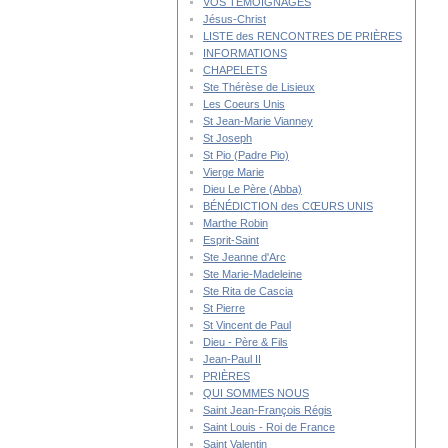
VOS TÉMOIGNAGES
Jésus-Christ
LISTE des RENCONTRES DE PRIÈRES
INFORMATIONS
CHAPELETS
Ste Thérèse de Lisieux
Les Coeurs Unis
St Jean-Marie Vianney
St Joseph
St Pio (Padre Pio)
Vierge Marie
Dieu Le Père (Abba)
BÉNÉDICTION des CŒURS UNIS
Marthe Robin
Esprit-Saint
Ste Jeanne d'Arc
Ste Marie-Madeleine
Ste Rita de Cascia
St Pierre
St Vincent de Paul
Dieu - Père & Fils
Jean-Paul II
PRIÈRES
QUI SOMMES NOUS
Saint Jean-François Régis
Saint Louis - Roi de France
Saint Valentin