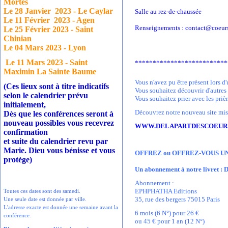
Mortes
Le 28 Janvier
2023 - Le Caylar
Salle au rez-de-chaussée
Le 11 Février
2023 - Agen
Renseignements : contact@coeurs
Le 25 Février 2023 - Saint
Chinian
Le 04 Mars 2023 - Lyon
Le 11 Mars 2023 - Saint
**************************
Maximin La Sainte Baume
Vous n'avez pu être présent lors d
(Ces lieux sont à titre indicatifs
Vous souhaitez découvrir d'autre
selon le calendrier prévu
Vous souhaitez prier avec les prièr
initialement,
Découvrez notre nouveau site mis à
Dès que les conférences seront à
nouveau possibles vous recevrez
WWW.DELAPARTDESCOEUR
confirmation
et suite du calendrier revu par
Marie. Dieu vous bénisse et vous
OFFREZ ou OFFREZ-VOUS U
protège)
Un abonnement à notre livret : D
Abonnement :
EPHPHATHA Editions
Toutes ces dates sont des samedi.
35, rue des bergers 75015 Paris
Une seule date est donnée par ville.
L'adresse exacte est donnée une semaine avant la
6 mois (6 N°) pour 26 €
conférence.
ou 45 € pour 1 an (12 N°)