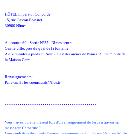
HÔTEL Impérator Concorde
15, rue Gaston Boissier
30900 Nîmes
Autoroute A9 - Sortie N°25 - Nîmes centre
Centre ville, près du quai de la fontaine.
À dix minutes à pieds au Nord-Ouest des arènes de Nîmes. À une minute de
la Maison Carré.
Renseignements :
Par e-mail : les.coeurs.unis@free.fr
********************************************
Vous n'avez pu être présent lors d'un enseignement de Jésus à travers sa
messagère Catherine ?
Vous souhaitez découvrir d'autres enseignements donnés par Jésus ou Marie