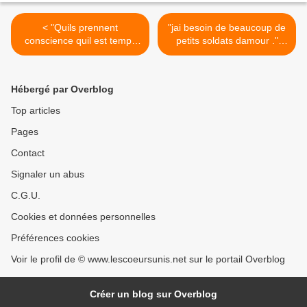
< "Quils prennent
"jai besoin de beaucoup de
conscience quil est temps
petits soldats damour ."
de défendre la vie."
(31/10/2006) La Vierge
(9/10/2006) La Vierge
Marie >
Marie
Hébergé par Overblog
Top articles
Pages
Contact
Signaler un abus
C.G.U.
Cookies et données personnelles
Préférences cookies
Voir le profil de © www.lescoeursunis.net sur le portail Overblog
Créer un blog sur Overblog