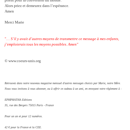
prient pour la conversion du monde.
Alors priez et demeurez dans l’espérance.
Amen
Merci Marie
"…
S’il y avait d’autres moyens de transmettre ce message à mes enfants,
j’emploierais tous les moyens possibles. Amen"
© www.coeurs-unis.org
Retrouvez dans notre nouveau magazine mensuel d'autres messages choisis par Marie, notre Mère.
Nous vous invitons à vous abonner, ou à offrir ce cadeau à un ami, en envoyant votre règlement à :
EPHPHATHA Editions
35, rue des Bergers 75015 Paris - France
Pour un an et pour 12 numéros.
42 € pour la France et la CEE.