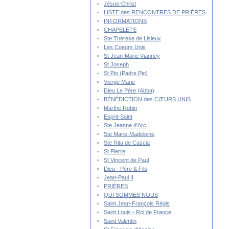
Jésus-Christ
LISTE des RENCONTRES DE PRIÈRES
INFORMATIONS
CHAPELETS
Ste Thérèse de Lisieux
Les Coeurs Unis
St Jean-Marie Vianney
St Joseph
St Pio (Padre Pio)
Vierge Marie
Dieu Le Père (Abba)
BÉNÉDICTION des CŒURS UNIS
Marthe Robin
Esprit-Saint
Ste Jeanne d'Arc
Ste Marie-Madeleine
Ste Rita de Cascia
St Pierre
St Vincent de Paul
Dieu - Père & Fils
Jean-Paul II
PRIÈRES
QUI SOMMES NOUS
Saint Jean-François Régis
Saint Louis - Roi de France
Saint Valentin