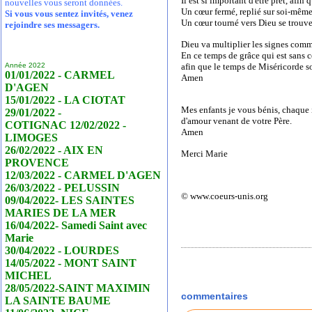
Il est si important d'être prêt, af
nouvelles vous seront données.
Un cœur fermé, replié sur soi-même,
Si vous vous sentez invités, venez
Un cœur tourné vers Dieu se trouve 
rejoindre ses messagers.
Dieu va multiplier les signes comme
En ce temps de grâce qui est sans 
Année 2022
afin que le temps de Miséricorde s
01/01/2022 - CARMEL
Amen
D'AGEN
15/01/2022 - LA CIOTAT
Mes enfants je vous bénis, chaque 
29/01/2022 -
d'amour venant de votre Père.
COTIGNAC 12/02/2022 -
Amen
LIMOGES
26/02/2022 - AIX EN
Merci Marie
PROVENCE
12/03/2022 - CARMEL D'AGEN
26/03/2022 - PELUSSIN
© www.coeurs-unis.org
09/04/2022- LES SAINTES
MARIES DE LA MER
16/04/2022- Samedi Saint avec
Marie
30/04/2022 - LOURDES
14/05/2022 - MONT SAINT
MICHEL
28/05/2022-SAINT MAXIMIN
commentaires
LA SAINTE BAUME