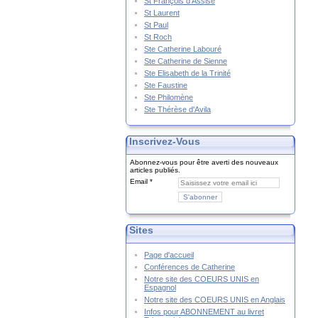
St François d'Assise
St Laurent
St Paul
St Roch
Ste Catherine Labouré
Ste Catherine de Sienne
Ste Elisabeth de la Trinité
Ste Faustine
Ste Philomène
Ste Thérèse d'Avila
Inscrivez-Vous
Abonnez-vous pour être averti des nouveaux
articles publiés.
Email
Sites
Page d'accueil
Conférences de Catherine
Notre site des COEURS UNIS en
Espagnol
Notre site des COEURS UNIS en Anglais
Infos pour ABONNEMENT au livret