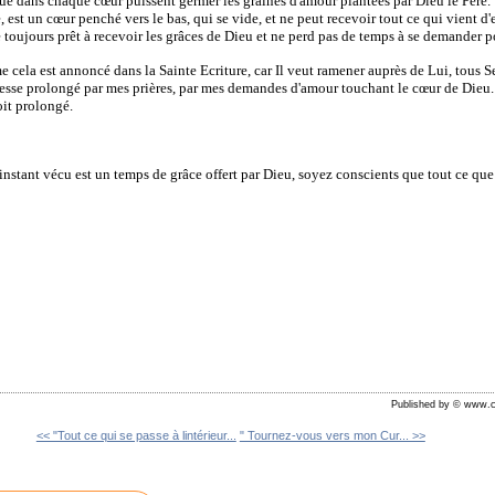
in que dans chaque cœur puissent germer les graines d'amour plantées par Dieu le Père.
 est un cœur penché vers le bas, qui se vide, et ne peut recevoir tout ce qui vient d'
toujours prêt à recevoir les grâces de Dieu et ne perd pas de temps à se demander po
 cela est annoncé dans la Sainte Ecriture, car Il veut ramener auprès de Lui, tous S
cesse prolongé par mes prières, par mes demandes d'amour touchant le cœur de Dieu.
oit prolongé.
instant vécu est un temps de grâce offert par Dieu, soyez conscients que tout ce que
Published by © www.c
<< "Tout ce qui se passe à lintérieur...
" Tournez-vous vers mon Cur... >>