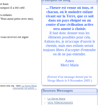
Pourquoi ce blog
en haut.
... l'heure est venue où tous, et
urquoi il a été créé.
chacun, où le moindre enfant
es enfants.
vivant sur la Terre, que ce soit
 Vous aussi priez avec moi,
dans un pays éloigné ou au
centre d'une civilisation active
sera amené à choisir.
Il faut donc donner tous les
 vous recevez est signe
éléments possibles pour cela.
Aidons-les, je m'occupe d'ouvrir le
chemin, mais mes enfants seront
toujours libres d'accepter d'entendre
ou de ne pas entendre.
Amen
Merci Marie
(Extrait d'un message donné par la
Vierge Marie le 9 Novembre 2005.)
oeurs-unis.org
-
dans
La Vierge Marie
commenter cet article
…
Sources Messages
La Vierge Marie
VOS TÉMOIGNAGES