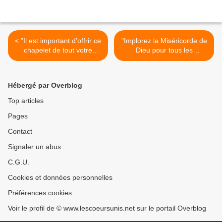
< "Il est important d’offrir ce
"Implorez la Miséricorde de
chapelet de tout votre
Dieu pour tous les
cœur." (8/04/2009) La
continents." (1/08/2009) La
Vierge Marie
Vierge Marie >
Hébergé par Overblog
Top articles
Pages
Contact
Signaler un abus
C.G.U.
Cookies et données personnelles
Préférences cookies
Voir le profil de © www.lescoeursunis.net sur le portail Overblog