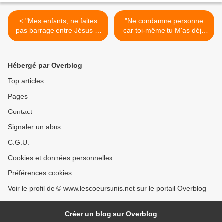
< "Mes enfants, ne faites
"Ne condamne personne
pas barrage entre Jésus et
car toi-même tu M'as déjà
moi." (29/03/2006) La
rejeté." (11/04/2006) Jésus
Vierge Marie
>
Hébergé par Overblog
Top articles
Pages
Contact
Signaler un abus
C.G.U.
Cookies et données personnelles
Préférences cookies
Voir le profil de © www.lescoeursunis.net sur le portail Overblog
Créer un blog sur Overblog