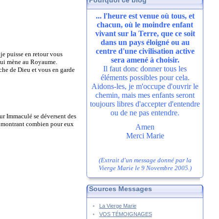
Pourquoi ce blog
... l'heure est venue où tous, et
chacun, où le moindre enfant
vivant sur la Terre, que ce soit
dans un pays éloigné ou au
centre d'une civilisation active
 je puisse en retour vous
sera amené à choisir.
n qui mène au Royaume.
Il faut donc donner tous les
oche de Dieu et vous en garde
éléments possibles pour cela.
Aidons-les, je m'occupe d'ouvrir le
chemin, mais mes enfants seront
toujours libres d'accepter d'entendre
ou de ne pas entendre.
œur Immaculé se déversent des
eur montrant combien pour eux
Amen
Merci Marie
(Extrait d'un message donné par la
Vierge Marie le 9 Novembre 2005.)
Sources Messages
La Vierge Marie
VOS TÉMOIGNAGES