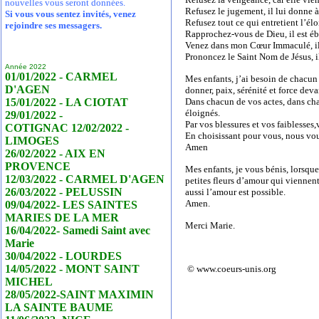
nouvelles vous seront données.
Refusez le jugement, il lui donne 
Si vous vous sentez invités, venez
Refusez tout ce qui entretient l’él
rejoindre ses messagers.
Rapprochez-vous de Dieu, il est éb
Venez dans mon Cœur Immaculé, il 
Prononcez le Saint Nom de Jésus, il 
Année 2022
01/01/2022 - CARMEL
Mes enfants, j’ai besoin de chacun 
D'AGEN
donner, paix, sérénité et force dev
15/01/2022 - LA CIOTAT
Dans chacun de vos actes, dans cha
éloignés.
29/01/2022 -
Par vos blessures et vos faiblesses
COTIGNAC 12/02/2022 -
En choisissant pour vous, nous vou
LIMOGES
Amen
26/02/2022 - AIX EN
PROVENCE
Mes enfants, je vous bénis, lorsq
12/03/2022 - CARMEL D'AGEN
petites fleurs d’amour qui viennen
26/03/2022 - PELUSSIN
aussi l’amour est possible.
Amen.
09/04/2022- LES SAINTES
MARIES DE LA MER
Merci Marie.
16/04/2022- Samedi Saint avec
Marie
30/04/2022 - LOURDES
14/05/2022 - MONT SAINT
© www.coeurs-unis.org
MICHEL
28/05/2022-SAINT MAXIMIN
LA SAINTE BAUME