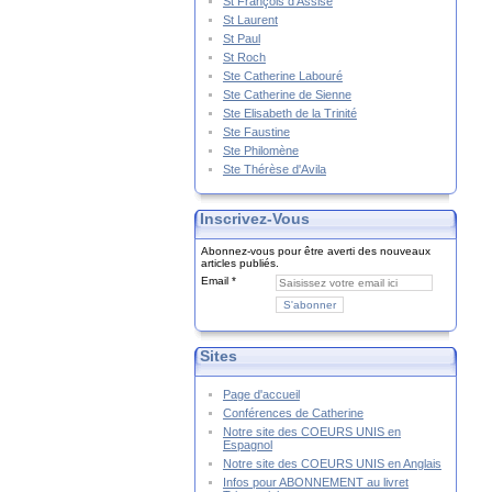
St François d'Assise
St Laurent
St Paul
St Roch
Ste Catherine Labouré
Ste Catherine de Sienne
Ste Elisabeth de la Trinité
Ste Faustine
Ste Philomène
Ste Thérèse d'Avila
Inscrivez-Vous
Abonnez-vous pour être averti des nouveaux
articles publiés.
Email
Sites
Page d'accueil
Conférences de Catherine
Notre site des COEURS UNIS en
Espagnol
Notre site des COEURS UNIS en Anglais
Infos pour ABONNEMENT au livret