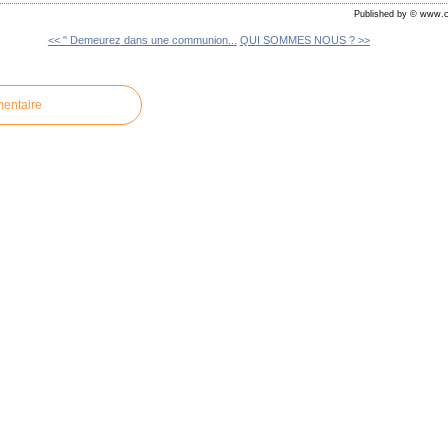
Published by © www.c
<< " Demeurez dans une communion...
QUI SOMMES NOUS ? >>
mentaire