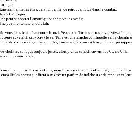
à manger.
oignement entre les êtres, cela lui permet de retrouver force dans le combat.
loui et s’éloigne.
ne peut supporter l’amour qui viendra vous envahir.
ne peut l’entendre et doit fuir.
de vous dans le combat contre le mal. Venez m’offrir vos cœurs et vos vies afin que
ant toute adversité, car votre vie sur Terre est une marche continuelle sur le chemi
cune de vos pensées, de vos paroles, vous avez ce choix à faire, entre ce qui rappr
,vos choix ne sont pas toujours justes, alors prenez conseil envers nos Cœurs Unis.
s guidons vers la vie.
ue vous répondez à mes invitations, mon Cœur en est tellement touché, et de mon C
t embellir les coeurs et offrent aux êtres un parfum de fraîcheur et de renouveau l