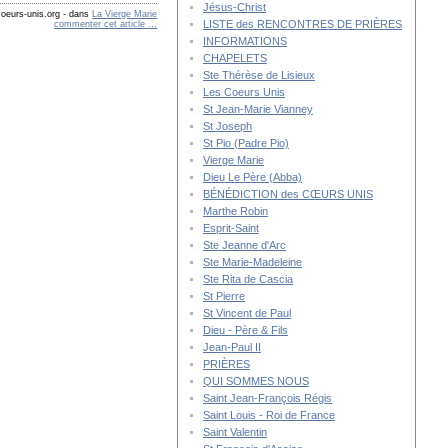
Jésus-Christ
oeurs-unis.org
-
dans
La Vierge Marie
LISTE des RENCONTRES DE PRIÈRES
commenter cet article
…
INFORMATIONS
CHAPELETS
Ste Thérèse de Lisieux
Les Coeurs Unis
St Jean-Marie Vianney
St Joseph
St Pio (Padre Pio)
Vierge Marie
Dieu Le Père (Abba)
BÉNÉDICTION des CŒURS UNIS
Marthe Robin
Esprit-Saint
Ste Jeanne d'Arc
Ste Marie-Madeleine
Ste Rita de Cascia
St Pierre
St Vincent de Paul
Dieu - Père & Fils
Jean-Paul II
PRIÈRES
QUI SOMMES NOUS
Saint Jean-François Régis
Saint Louis - Roi de France
Saint Valentin