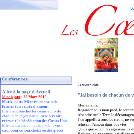
Conférences
24 février 2006
Allez à la page d'Accueil
"Jai besoin de chacun de 
Mise à jour
:
28 Mars 2019
Marie, notre Mère est en train de
Mes enfants,
former son armée d'amour.
Regardez sous mon pied, le serpent s
Elle vient toucher les cœurs et invite
répandre sur la Terre le découragem
chacun de façon particulière
à venir
J’en appelle à tous les cœurs, ne v
recevoir la bénédiction des Cœurs Unis.
refusant l’amour dans vos vies.
Elle mettra cette impulsion dans votre
Quels que soient les agissements d
cœur pour ce jour choisi où des grâces
Refusez la vengeance, car elle vient