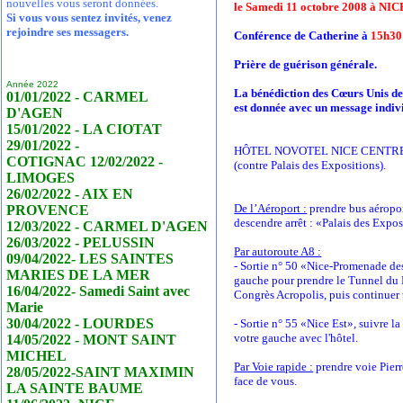
nouvelles vous seront données.
le Samedi 11 octobre 2008 à NICE
Si vous vous sentez invités, venez
rejoindre ses messagers.
Conférence de Catherine à
15h30
Prière de guérison générale.
Année 2022
La bénédiction des Cœurs Unis de
01/01/2022 - CARMEL
est donnée avec un message indivi
D'AGEN
15/01/2022 - LA CIOTAT
29/01/2022 -
HÔTEL NOVOTEL NICE CENTRE : 8/1
COTIGNAC 12/02/2022 -
(contre Palais des Expositions).
LIMOGES
26/02/2022 - AIX EN
De l’Aéroport :
prendre bus aéropor
PROVENCE
descendre arrêt : «Palais des Expos
12/03/2022 - CARMEL D'AGEN
26/03/2022 - PELUSSIN
Par autoroute A8 :
09/04/2022- LES SAINTES
- Sortie n° 50 «Nice-Promenade des
MARIES DE LA MER
gauche pour prendre le Tunnel du Pa
16/04/2022- Samedi Saint avec
Congrès Acropolis, puis continuer t
Marie
30/04/2022 - LOURDES
- Sortie n° 55 «Nice Est», suivre l
votre gauche avec l'hôtel.
14/05/2022 - MONT SAINT
MICHEL
Par Voie rapide :
prendre voie Pierr
28/05/2022-SAINT MAXIMIN
face de vous.
LA SAINTE BAUME