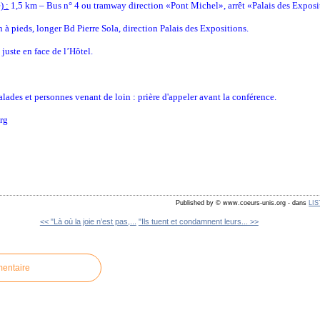
) :
1,5 km – Bus n° 4 ou tramway direction «Pont Michel», arrêt «Palais des Exposi
à pieds, longer Bd Pierre Sola, direction Palais des Expositions.
juste en face de l’Hôtel.
alades et personnes venant de loin : prière d'appeler avant la conférence.
org
Published by © www.coeurs-unis.org
-
dans
LI
<< "Là où la joie n’est pas,...
"Ils tuent et condamnent leurs... >>
mentaire