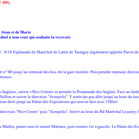
 (06).
 Jésus et de Marie
duel à tous ceux qui souhaite la recevoir.
0 Esplanade du Maréchal de Lattre de Tassigny (également appelée Parvis de 
t n° 98 jusqu’au terminal des bus, dit la gare routière. Puis prendre tramway direc
itions».
 Anglais», suivre «Nice Centre» et prendre la Promenade des Anglais. Face au Jardin
illon et suivre la direction "Acropolis". Y sortir (ne pas aller jusqu’au bout du tunn
out droit jusqu’au Palais des Expositions qui sera en face avec l’Hôtel.
a direction "Nice Centre" puis "Acropolis". Arrivé au bout du Bd Maréchal Lyautey, l
e Mathis, passer sous le tunnel Malraux, puis tourner 1re à gauche. Le Palais des Ex