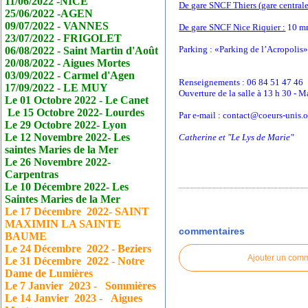
11/06/2022 -NICE
De gare SNCF Thiers (gare centrale
25/06/2022 -AGEN
09/07/2022 - VANNES
De gare SNCF Nice Riquier :
10 mn 
23/07/2022 - FRIGOLET
Parking : «Parking de l’Acropolis» 
06/08/2022 - Saint Martin d'Août
20/08/2022 - Aigues Mortes
03/09/2022 - Carmel d'Agen
Renseignements : 06 84 51 47 46
17/09/2022 - LE MUY
Ouverture de la salle à 13 h 30 - M
Le 01 Octobre 2022 - Le
Canet
Le 15 Octobre 2022- Lourdes
Par e-mail : contact@coeurs-unis.
Le 29 Octobre 2022- Lyon
Le 12 Novembre 2022- Les
Catherine et "Le Lys de Marie"
saintes Maries de la Mer
Le 26 Novembre 2022-
Carpentras
Le 10 Décembre 2022- Les
Saintes Maries de la Mer
Le 17
Décembre
2022- SAINT
MAXIMIN LA SAINTE
commentaires
BAUME
Le 24
Décembre
2022 - Beziers
Ajouter un com
Le 31
Décembre
2022 - Notre
Dame de Lumières
Le 7 Janvier
2023 - Sommières
Le 14 Janvier
2023 - Aigues