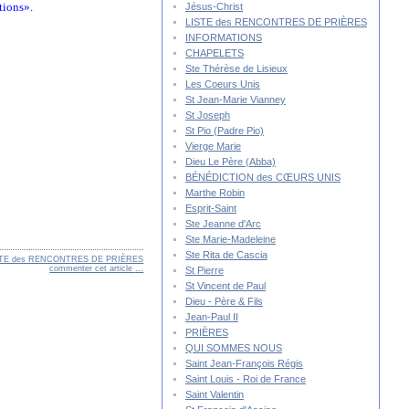
tions».
Jésus-Christ
LISTE des RENCONTRES DE PRIÈRES
INFORMATIONS
CHAPELETS
Ste Thérèse de Lisieux
Les Coeurs Unis
St Jean-Marie Vianney
St Joseph
St Pio (Padre Pio)
Vierge Marie
Dieu Le Père (Abba)
BÉNÉDICTION des CŒURS UNIS
Marthe Robin
Esprit-Saint
Ste Jeanne d'Arc
Ste Marie-Madeleine
Ste Rita de Cascia
STE des RENCONTRES DE PRIÈRES
commenter cet article
…
St Pierre
St Vincent de Paul
Dieu - Père & Fils
Jean-Paul II
PRIÈRES
QUI SOMMES NOUS
Saint Jean-François Régis
Saint Louis - Roi de France
Saint Valentin