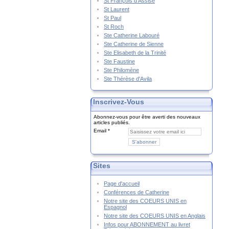
St François d'Assise
St Laurent
St Paul
St Roch
Ste Catherine Labouré
Ste Catherine de Sienne
Ste Elisabeth de la Trinité
Ste Faustine
Ste Philomène
Ste Thérèse d'Avila
Inscrivez-Vous
Abonnez-vous pour être averti des nouveaux
articles publiés.
Email
Sites
Page d'accueil
Conférences de Catherine
Notre site des COEURS UNIS en
Espagnol
Notre site des COEURS UNIS en Anglais
Infos pour ABONNEMENT au livret