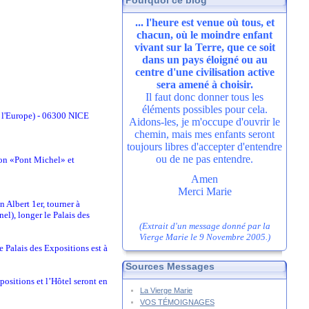
Pourquoi ce blog
... l'heure est venue où tous, et
chacun, où le moindre enfant
vivant sur la Terre, que ce soit
dans un pays éloigné ou au
centre d'une civilisation active
sera amené à choisir.
Il faut donc donner tous les
éléments possibles pour cela.
l'Europe) - 06300 NICE
Aidons-les, je m'occupe d'ouvrir le
chemin, mais mes enfants seront
toujours libres d'accepter d'entendre
ou de ne pas entendre.
tion «Pont Michel» et
Amen
Merci Marie
 Albert 1er, tourner à
el), longer le Palais des
(Extrait d'un message donné par la
Vierge Marie le 9 Novembre 2005.)
e Palais des Expositions est à
Sources Messages
positions et l’Hôtel seront en
La Vierge Marie
VOS TÉMOIGNAGES