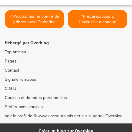
< Prochaines rencontre de
"Préparez-vous à
prières avec Catherine
L’accueillir à chaque
(18/03/2008)
instant." (28/03/2008) La
Vierge Marie >
Hébergé par Overblog
Top articles
Pages
Contact
Signaler un abus
C.G.U.
Cookies et données personnelles
Préférences cookies
Voir le profil de © www.lescoeursunis.net sur le portail Overblog
Créer un blog sur Overblog