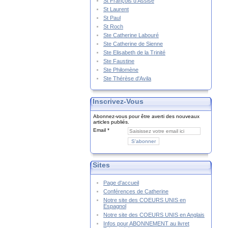
St François d'Assise
St Laurent
St Paul
St Roch
Ste Catherine Labouré
Ste Catherine de Sienne
Ste Elisabeth de la Trinité
Ste Faustine
Ste Philomène
Ste Thérèse d'Avila
Inscrivez-Vous
Abonnez-vous pour être averti des nouveaux
articles publiés.
Email
Sites
Page d'accueil
Conférences de Catherine
Notre site des COEURS UNIS en
Espagnol
Notre site des COEURS UNIS en Anglais
Infos pour ABONNEMENT au livret