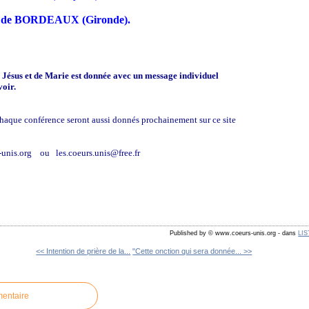
ès de BORDEAUX (Gironde).
 Jésus et de Marie est donnée avec un message individuel
voir.
 chaque conférence seront aussi donnés prochainement sur ce site
unis.org ou les.coeurs.unis@free.fr
Published by © www.coeurs-unis.org
-
dans
LI
<< Intention de prière de la...
"Cette onction qui sera donnée... >>
mentaire