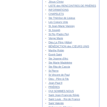
Jésus-Christ
LISTE des RENCONTRES DE PRIÈRES
INFORMATIONS
CHAPELETS
Ste Thérèse de Lisieux
Les Coeurs Unis
St Jean-Marie Vianney
St Joseph
St Pio (Padre Pio)
Vierge Marie
Dieu Le Père (Abba)
BÉNÉDICTION des CŒURS UNIS
Marthe Robin
Esprit-Saint
Ste Jeanne d'Arc
Ste Marie-Madeleine
Ste Rita de Cascia
St Pierre
St Vincent de Paul
Dieu - Père & Fils
Jean-Paul II
PRIÈRES
QUI SOMMES NOUS
Saint Jean-François Régis
Saint Louis - Roi de France
Saint Valentin