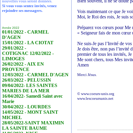
Bien souvent, il ne se doute 
nouvelles vous seront données.
Si vous vous sentez invités, venez
rejoindre ses messagers.
Vois maintenant ce que Je vois
Moi, le Roi des rois, Je suis s
Préparez vos cœurs pour Me r
Année 2022
01/01/2022 - CARMEL
« Seigneur fais de mon cœur un
D'AGEN
15/01/2022 - LA CIOTAT
Ne suis-Je pas l’Invité de vos
29/01/2022 -
Je dois être, non pas l’invité
COTIGNAC 12/02/2022 -
premier de tous les invités, Je
LIMOGES
Me sont chers, tous Mes invit
26/02/2022 - AIX EN
Amen
PROVENCE
12/03/2022 - CARMEL D'AGEN
Merci Jésus.
26/03/2022 - PELUSSIN
09/04/2022- LES SAINTES
MARIES DE LA MER
© www.coeurs-unis.org
16/04/2022- Samedi Saint avec
www.lescoeursunis.net
Marie
30/04/2022 - LOURDES
14/05/2022 - MONT SAINT
MICHEL
28/05/2022-SAINT MAXIMIN
LA SAINTE BAUME