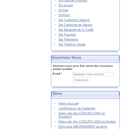
St François d'Assise
St Laurent
St Paul
St Roch
Ste Catherine Labouré
Ste Catherine de Sienne
Ste Elisabeth de la Trinité
Ste Faustine
Ste Philomène
Ste Thérèse d'Avila
Inscrivez-Vous
Abonnez-vous pour être averti des nouveaux
articles publiés.
Email
Sites
Page d'accueil
Conférences de Catherine
Notre site des COEURS UNIS en
Espagnol
Notre site des COEURS UNIS en Anglais
Infos pour ABONNEMENT au livret