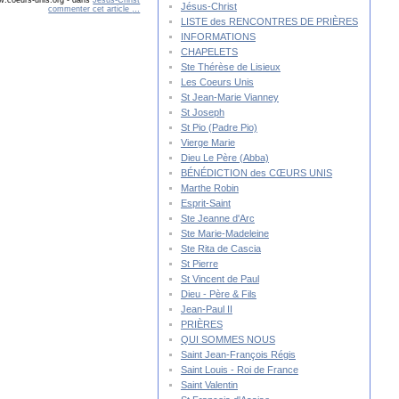
.coeurs-unis.org
-
dans
Jésus-Christ
Jésus-Christ
commenter cet article
…
LISTE des RENCONTRES DE PRIÈRES
INFORMATIONS
CHAPELETS
Ste Thérèse de Lisieux
Les Coeurs Unis
St Jean-Marie Vianney
St Joseph
St Pio (Padre Pio)
Vierge Marie
Dieu Le Père (Abba)
BÉNÉDICTION des CŒURS UNIS
Marthe Robin
Esprit-Saint
Ste Jeanne d'Arc
Ste Marie-Madeleine
Ste Rita de Cascia
St Pierre
St Vincent de Paul
Dieu - Père & Fils
Jean-Paul II
PRIÈRES
QUI SOMMES NOUS
Saint Jean-François Régis
Saint Louis - Roi de France
Saint Valentin