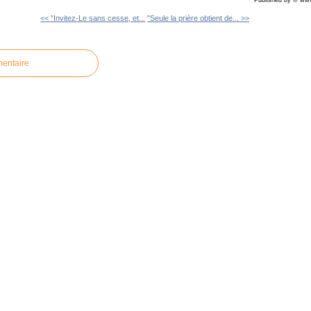
Published by © www
<< "Invitez-Le sans cesse, et...
"Seule la prière obtient de... >>
mentaire