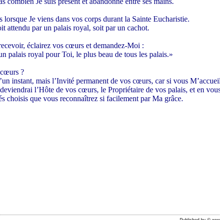
pas combien Je suis présent et abandonné entre ses mains.
 lorsque Je viens dans vos corps durant la Sainte Eucharistie.
oit attendu par un palais royal, soit par un cachot.
ecevoir, éclairez vos cœurs et demandez-Moi :
 palais royal pour Toi, le plus beau de tous les palais.»
 cœurs ?
 d’un instant, mais l’Invité permanent de vos cœurs, car si vous M’accu
 deviendrai l’Hôte de vos cœurs, le Propriétaire de vos palais, et en vous
és choisis que vous reconnaîtrez si facilement par Ma grâce.