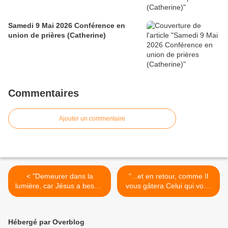
Samedi 9 Mai 2026 Conférence en
union de prières (Catherine)
Commentaires
Ajouter un commentaire
< "Demeurer dans la
"...et en retour, comme Il
lumière, car Jésus a besoin
vous gâtera Celui qui vous
du témoignage de chacun."
a créés." (12/11/2005) St
(10/11/2005) La Vierge
Jean-Marie Vianney >
Marie
Hébergé par Overblog