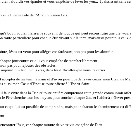
i vient alourdir vos épaules et vous empêche de lever les yeux, épaississant sans c
te de l’immensité de l‘Amour de mon Fils.
qu'à bout, voulant laisser le souvenir de tout ce qui peut reconstruire une vie, voul
n toute particulière pour chaque être vivant sur la terre, mais aussi pour tous ceux
ainte, Jésus est venu pour alléger vos fardeaux, non pas pour les alourdir…
er chaque jour contre ce qui vous empêche de marcher librement.
, non pas pour rajouter des obstacles.
 aujourd’hui là où vous êtes, dans les difficultés que vous traversez.
t accepter de me tenir la main et d’avoir pour Lui dans vos cœurs, mon Cœur de M
s aussi mon Cœur d’Epouse toute offerte à l’Esprit-Saint.
l faut vivre dans la Trinité toute entière comprenant cette grande communion offert
 le Père cherche tous les moyens pour toucher chaque âme et l’aider à s’élever près
ur ce qui lui est possible de comprendre, mais pour chacun le cheminement est diff
aut.
encontrer Jésus, car chaque minute de votre vie est grâce de Dieu.