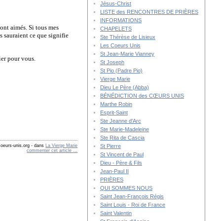
Jésus-Christ
LISTE des RENCONTRES DE PRIÈRES
INFORMATIONS
sont aimés. Si tous mes
CHAPELETS
ls sauraient ce que signifie
Ste Thérèse de Lisieux
Les Coeurs Unis
St Jean-Marie Vianney
ier pour vous.
St Joseph
St Pio (Padre Pio)
Vierge Marie
Dieu Le Père (Abba)
BÉNÉDICTION des CŒURS UNIS
Marthe Robin
Esprit-Saint
Ste Jeanne d'Arc
Ste Marie-Madeleine
Ste Rita de Cascia
St Pierre
oeurs-unis.org
-
dans
La Vierge Marie
commenter cet article
…
St Vincent de Paul
Dieu - Père & Fils
Jean-Paul II
PRIÈRES
QUI SOMMES NOUS
Saint Jean-François Régis
Saint Louis - Roi de France
Saint Valentin