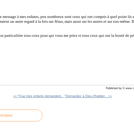
 ce message à mes enfants, peu nombreux sont ceux qui ont compris à quel point ils 
raient un autre regard à la fois sur Jésus, mais aussi sur les autres et sur eux-même. I
ion particulière tous ceux pour qui vous me priez et tous ceux qui ont la bonté de pr
Published by © www.c
<< "Que mes enfants demandent...
"Demandez à Dieu d'habiter... >>
mentaire