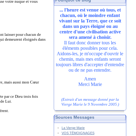
Pourquoi ce blog
esse votre nuque et vous
... l'heure est venue où tous, et
chacun, où le moindre enfant
vivant sur la Terre, que ce soit
dans un pays éloigné ou au
centre d'une civilisation active
ant laisser pour chacun de
sera amené à choisir.
 qui demeurent éloignés dans
Il faut donc donner tous les
éléments possibles pour cela.
Aidons-les, je m'occupe d'ouvrir le
chemin, mais mes enfants seront
toujours libres d'accepter d'entendre
ou de ne pas entendre.
Amen
ère, mais aussi mon Cœur
Merci Marie
e par ce Dieu trois fois
(Extrait d'un message donné par la
 de Lui.
Vierge Marie le 9 Novembre 2005.)
érent.
Sources Messages
La Vierge Marie
VOS TÉMOIGNAGES