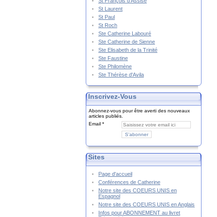
St François d'Assise
St Laurent
St Paul
St Roch
Ste Catherine Labouré
Ste Catherine de Sienne
Ste Elisabeth de la Trinité
Ste Faustine
Ste Philomène
Ste Thérèse d'Avila
Inscrivez-Vous
Abonnez-vous pour être averti des nouveaux
articles publiés.
Email
Sites
Page d'accueil
Conférences de Catherine
Notre site des COEURS UNIS en
Espagnol
Notre site des COEURS UNIS en Anglais
Infos pour ABONNEMENT au livret