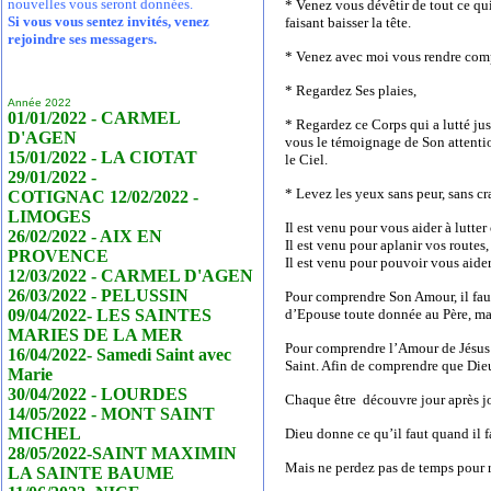
nouvelles vous seront données.
* Venez vous dévêtir de tout ce qu
Si vous vous sentez invités, venez
faisant baisser la tête.
rejoindre ses messagers.
* Venez avec moi vous rendre comp
* Regardez Ses plaies,
Année 2022
01/01/2022 - CARMEL
* Regardez ce Corps qui a lutté jus
D'AGEN
vous le témoignage de Son attentio
15/01/2022 - LA CIOTAT
le Ciel.
29/01/2022 -
* Levez les yeux sans peur, sans cr
COTIGNAC 12/02/2022 -
LIMOGES
Il est venu pour vous aider à lutt
26/02/2022 - AIX EN
Il est venu pour aplanir vos routes
PROVENCE
Il est venu pour pouvoir vous aider
12/03/2022 - CARMEL D'AGEN
26/03/2022 - PELUSSIN
Pour comprendre Son Amour, il fau
09/04/2022- LES SAINTES
d’Epouse toute donnée au Père, mai
MARIES DE LA MER
Pour comprendre l’Amour de Jésus i
16/04/2022- Samedi Saint avec
Saint. Afin de comprendre que Dieu
Marie
30/04/2022 - LOURDES
Chaque être découvre jour après jo
14/05/2022 - MONT SAINT
MICHEL
Dieu donne ce qu’il faut quand il f
28/05/2022-SAINT MAXIMIN
Mais ne perdez pas de temps pour r
LA SAINTE BAUME