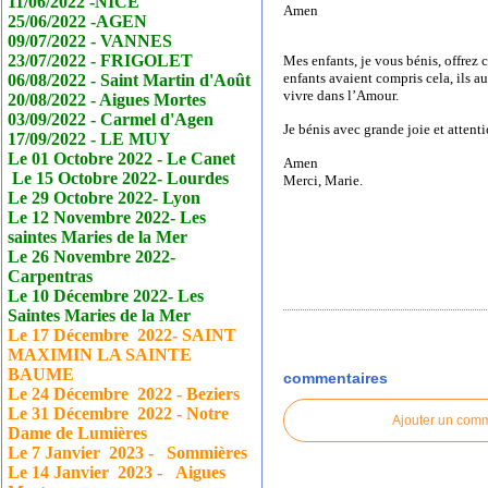
11/06/2022 -NICE
Amen
25/06/2022 -AGEN
09/07/2022 - VANNES
23/07/2022 - FRIGOLET
Mes enfants, je vous bénis, offrez
enfants avaient compris cela, ils au
06/08/2022 - Saint Martin d'Août
vivre dans l’Amour.
20/08/2022 - Aigues Mortes
03/09/2022 - Carmel d'Agen
Je bénis avec grande joie et attent
17/09/2022 - LE MUY
Le 01 Octobre 2022 - Le
Canet
Amen
Le 15 Octobre 2022- Lourdes
Merci, Marie.
Le 29 Octobre 2022- Lyon
Le 12 Novembre 2022- Les
saintes Maries de la Mer
Le 26 Novembre 2022-
Carpentras
Le 10 Décembre 2022- Les
Saintes Maries de la Mer
Le 17
Décembre
2022- SAINT
MAXIMIN LA SAINTE
BAUME
commentaires
Le 24
Décembre
2022 - Beziers
Le 31
Décembre
2022 - Notre
Ajouter un com
Dame de Lumières
Le 7 Janvier
2023 - Sommières
Le 14 Janvier
2023 - Aigues