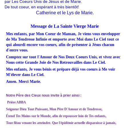
par Les Coeurs Unis de Jésus et de Marie.
De tout coeur, en espérant à très bientôt!
Catherine et le Lys de Marie.
Message de La Sainte Vierge Marie
Mes enfants, par Mon Coeur de Maman, Je viens vous envelopper
de Ma Tendresse Infinie et emporte avec Moi dans Le Ciel tout ce
qui
alourdi encore vos coeurs, afin de présenter à Jésus chacun
d'entre vous.
Comptez sur tout l'Amour de Nos Deux Coeurs Unis, et vivez avec
Nous cette Grande Joie de Nos Retrouvailles dans Le Ciel.
Mes enfants, Je vous bénis et prépare déjà vos coeurs à Me voir
M'élever dans Le Ciel.
Amen. Merci Marie.
Notre Père des Cieux nous invite à prier ainsi :
Prière ABBA
Seigneur Dieu Tout Puissant,
Mon Père D'Amour et de Tendresse,
Étend Tes Mains sur le Monde, a
fin de repousser loin de Tes enfants,
Tout fléau venant les atteindre.
Que l'épidémie actuelle disparaisse à jamais,