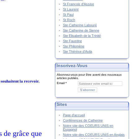
St François d'Assise
St Laurent
St Paul
St Roch
Ste Catherine Labouré
Ste Catherine de Sienne
Ste Elisabeth de la Trinité
Ste Faustine
Ste Philomène
Ste Thérèse d'Avila
Inscrivez-Vous
Abonnez-vous pour être averti des nouveaux
articles publiés.
souhaitent la recevoir.
Email
Sites
Page d'accueil
Conférences de Catherine
Notre site des COEURS UNIS en
Espagnol
s de grâce que
Notre site des COEURS UNIS en Anglais