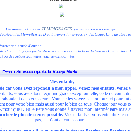
TÉMOIGNAGES
Découvrez le livre des
que vous nous avez envoyés.
décrivent les Merveilles de Dieu à travers l'intercession des Cœurs Unis de Jésus e
 former son armée d'amour.
nvite chacun de façon particulière à venir recevoir la bénédiction des Cœurs Unis. 
si où des grâces nouvelles vous seront données.
Extrait du message de la Vierge Marie
le 30 Décembre 2003
Mes enfants,
oie car vous avez répondu à mon appel. Venez mes enfants, venez 
 enfants, vous avez tous reçu une grâce exceptionnelle, celle de connaître
surabondent dans vos cœurs. Vous ne les voyez pas toujours et pourtant e
ent pour votre bien mais aussi pour le bien de tous. Chaque jour vous 
mour que Dieu le Père vous donne à travers mon intermédiaire mais aus
ucher le plus de cœurs possible.
Mes enfants si vous entendiez le cri
pas, ils n’ont aucun secours...
n de vous pour offrir au monde toutes ces Paroles, ces Paroles qui 