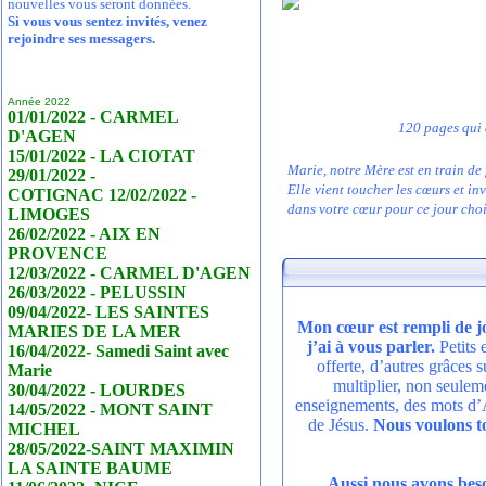
nouvelles vous seront données.
Si vous vous sentez invités, venez
rejoindre ses messagers.
Année 2022
01/01/2022 - CARMEL
120 pages qui 
D'AGEN
15/01/2022 - LA CIOTAT
Marie, notre Mère est en train de
29/01/2022 -
Elle vient toucher les cœurs et i
COTIGNAC 12/02/2022 -
dans votre cœur pour ce jour choi
LIMOGES
26/02/2022 - AIX EN
PROVENCE
12/03/2022 - CARMEL D'AGEN
26/03/2022 - PELUSSIN
09/04/2022- LES SAINTES
Mon cœur est rempli de j
MARIES DE LA MER
j’ai à vous parler.
Petits
16/04/2022- Samedi Saint avec
offerte, d’autres grâces 
Marie
multiplier, non seulem
30/04/2022 - LOURDES
enseignements, des mots d’A
14/05/2022 - MONT SAINT
de Jésus.
Nous voulons to
MICHEL
28/05/2022-SAINT MAXIMIN
LA SAINTE BAUME
Aussi nous avons besoi