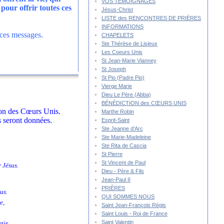
VOS TÉMOIGNAGES
pour offrir toutes ces
Jésus-Christ
LISTE des RENCONTRES DE PRIÈRES
INFORMATIONS
t ces messages.
CHAPELETS
Ste Thérèse de Lisieux
Les Coeurs Unis
St Jean-Marie Vianney
St Joseph
St Pio (Padre Pio)
Vierge Marie
Dieu Le Père (Abba)
BÉNÉDICTION des CŒURS UNIS
tion des Cœurs Unis.
Marthe Robin
s seront données.
Esprit-Saint
Ste Jeanne d'Arc
Ste Marie-Madeleine
Ste Rita de Cascia
St Pierre
St Vincent de Paul
 Jésus.
Dieu - Père & Fils
Jean-Paul II
PRIÈRES
us.
QUI SOMMES NOUS
e,
Saint Jean-François Régis
Saint Louis - Roi de France
Saint Valentin
tir.