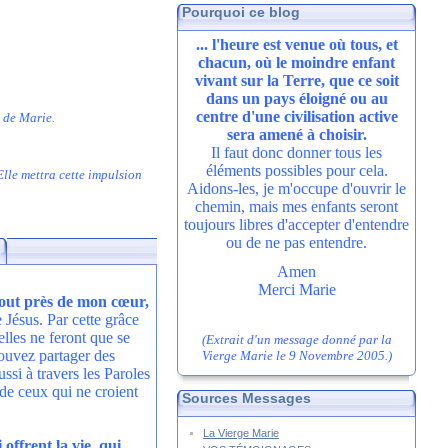
Pourquoi ce blog
... l'heure est venue où tous, et
chacun, où le moindre enfant
vivant sur la Terre, que ce soit
dans un pays éloigné ou au
centre d'une civilisation active
t de Marie.
sera amené à choisir.
Il faut donc donner tous les
éléments possibles pour cela.
Elle mettra cette impulsion
Aidons-les, je m'occupe d'ouvrir le
chemin, mais mes enfants seront
toujours libres d'accepter d'entendre
ou de ne pas entendre.
Amen
Merci Marie
tout près de mon cœur,
 Jésus. Par cette grâce
lles ne feront que se
(Extrait d'un message donné par la
pouvez partager des
Vierge Marie le 9 Novembre 2005.)
si à travers les Paroles
 de ceux qui ne croient
Sources Messages
La Vierge Marie
offrent la vie, qui