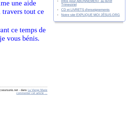
mme une aide
Infos pour ABONNEMENT au livret
Trimestriel
 travers tout ce
CD et LIVRETS d'enseignements
Notre site EXPLIQUE MOI JÉSUS.ORG
rant ce temps de
je vous bénis.
coeursunis.net
-
dans
La Vierge Marie
commenter cet article
…