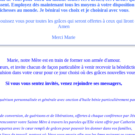
ssent. Employez dès maintenant tous les moyens à votre disposition 
ichesses au monde. Je bénirai vos choix et je choisirai avec vous
.
jouissez vous pour toutes les grâces qui seront offertes à ceux qui liron
Amen
Merci Marie
Marie, notre Mère est en train de former son armée d'amour.
cœurs, et invite chacun de façon particulière à venir recevoir la bénédic
pulsion dans votre cœur pour ce jour choisi où des grâces nouvelles vou
Si vous vous sentez invités, venez rejoindre ses messagers,
guérison personnalisée et générale avec onction d'huile bénie
particulièrement par
de conversion, de guérisons et de libérations, offertes à chaque conférence par Jés
rencontrer votre Sainte Mère à travers les paroles qu'Elle vient offrir par Catherin
repartez avec le cœur rempli de grâces pour pouvoir les donner dans vos familles,
 lieux de travail, partout où Jésus vous envoie afin que les âmes puissent se conver