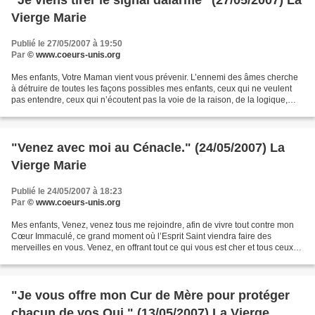
"Je viens tirer le signal dalarme" (27/05/2007) La
Vierge Marie
Publié le 27/05/2007 à 19:50
Par
© www.coeurs-unis.org
Mes enfants, Votre Maman vient vous prévenir. L’ennemi des âmes cherche
à détruire de toutes les façons possibles mes enfants, ceux qui ne veulent
pas entendre, ceux qui n’écoutent pas la voie de la raison, de la logique,
ceux qui refusent de respecter...
"Venez avec moi au Cénacle." (24/05/2007) La
Vierge Marie
Publié le 24/05/2007 à 18:23
Par
© www.coeurs-unis.org
Mes enfants, Venez, venez tous me rejoindre, afin de vivre tout contre mon
Cœur Immaculé, ce grand moment où l’Esprit Saint viendra faire des
merveilles en vous. Venez, en offrant tout ce qui vous est cher et tous ceux
qui vous sont chers. Afin que par...
"Je vous offre mon Cur de Mère pour protéger
chacun de vos Oui." (13/05/2007) La Vierge