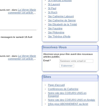
St François d'Assise
St Laurent
St Paul
La Vierge Marie
sunis.net
-
dans
St Roch
commenter cet article
…
Ste Catherine Labouré
Ste Catherine de Sienne
Ste Elisabeth de la Trinité
Ste Faustine
Ste Philomène
Ste Thérèse d'Avila
s messagers le samedi 18 Avril
Inscrivez-Vous
Abonnez-vous pour être averti des nouveaux
La Vierge Marie
sunis.net
-
dans
articles publiés.
commenter cet article
…
Email
Sites
Page d'accueil
Conférences de Catherine
Notre site des COEURS UNIS en
Espagnol
Notre site des COEURS UNIS en Anglais
Infos pour ABONNEMENT au livret