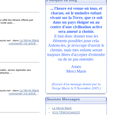
Pourquoi ce blog
... l'heure est venue où tous, et
chacun, où le moindre enfant
vivant sur la Terre, que ce soit
ffrir les trésors offerts par
dans un pays éloigné ou au
otre part,...
centre d'une civilisation active
sera amené à choisir.
Il faut donc donner tous les
éléments possibles pour cela.
La Vierge Marie
sunis.net
-
dans
commenter cet article
…
Aidons-les, je m'occupe d'ouvrir le
chemin, mais mes enfants seront
toujours libres d'accepter d'entendre
ou de ne pas entendre.
Amen
vités, venez rejoindre ses
Merci Marie
therine,...
(Extrait d'un message donné par la
Vierge Marie le 9 Novembre 2005.)
La Vierge Marie
sunis.net
-
dans
commenter cet article
…
Sources Messages
La Vierge Marie
VOS TÉMOIGNAGES