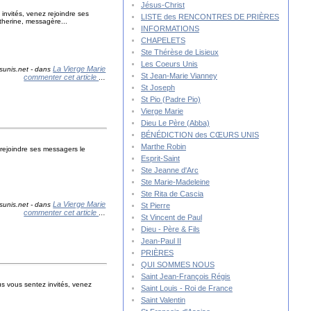
Jésus-Christ
invités, venez rejoindre ses
LISTE des RENCONTRES DE PRIÈRES
therine, messagère...
INFORMATIONS
CHAPELETS
Ste Thérèse de Lisieux
Les Coeurs Unis
La Vierge Marie
sunis.net
-
dans
St Jean-Marie Vianney
commenter cet article
…
St Joseph
St Pio (Padre Pio)
Vierge Marie
Dieu Le Père (Abba)
BÉNÉDICTION des CŒURS UNIS
Marthe Robin
 rejoindre ses messagers le
Esprit-Saint
Ste Jeanne d'Arc
Ste Marie-Madeleine
Ste Rita de Cascia
La Vierge Marie
sunis.net
-
dans
St Pierre
commenter cet article
…
St Vincent de Paul
Dieu - Père & Fils
Jean-Paul II
PRIÈRES
QUI SOMMES NOUS
Saint Jean-François Régis
us vous sentez invités, venez
Saint Louis - Roi de France
.
Saint Valentin