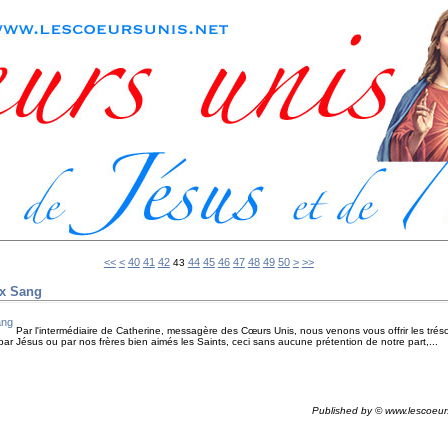
10
20
30
60
70
80
90
100
<<
<
40
41
42
44
45
46
47
48
49
50
>
>>
43
ux Sang
Par l'intermédiaire de Catherine, messagère des Cœurs Unis, nous venons vous offrir les tréso
par Jésus ou par nos frères bien aimés les Saints, ceci sans aucune prétention de notre part,...
Published by © www.lescoeur