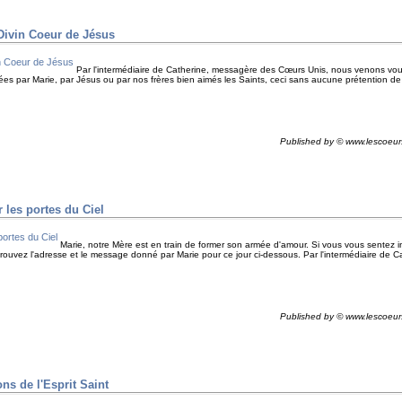
Divin Coeur de Jésus
Par l'intermédiaire de Catherine, messagère des Cœurs Unis, nous venons vous o
ées par Marie, par Jésus ou par nos frères bien aimés les Saints, ceci sans aucune prétention de n
Published by © www.lescoeur
 les portes du Ciel
Marie, notre Mère est en train de former son armée d'amour. Si vous vous sentez in
uvez l'adresse et le message donné par Marie pour ce jour ci-dessous. Par l'intermédiaire de Ca
Published by © www.lescoeur
ns de l'Esprit Saint