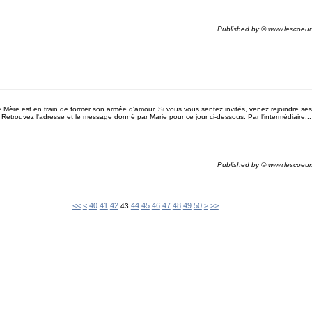
Published by © www.lescoeur
e Mère est en train de former son armée d'amour. Si vous vous sentez invités, venez rejoindre se
vez l'adresse et le message donné par Marie pour ce jour ci-dessous. Par l'intermédiaire...
Published by © www.lescoeur
10
20
30
60
70
80
90
100
<<
<
40
41
42
44
45
46
47
48
49
50
>
>>
43