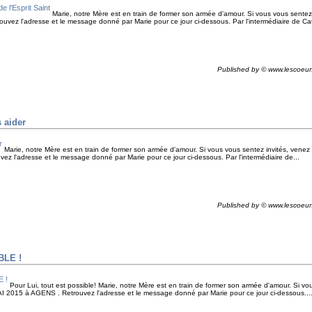
Marie, notre Mère est en train de former son armée d'amour. Si vous vous sentez 
vez l'adresse et le message donné par Marie pour ce jour ci-dessous. Par l'intermédiaire de Ca
Published by © www.lescoeur
s aider
Marie, notre Mère est en train de former son armée d'amour. Si vous vous sentez invités, venez
z l'adresse et le message donné par Marie pour ce jour ci-dessous. Par l'intermédiaire de...
Published by © www.lescoeur
BLE !
Pour Lui, tout est possible! Marie, notre Mère est en train de former son armée d'amour. Si vo
I 2015 à AGENS . Retrouvez l'adresse et le message donné par Marie pour ce jour ci-dessous...