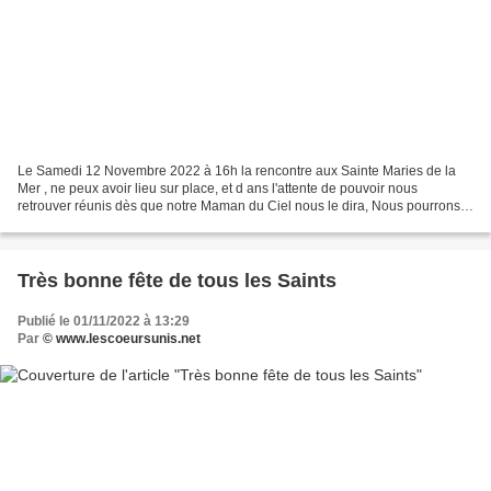
Le Samedi 12 Novembre 2022 à 16h la rencontre aux Sainte Maries de la
Mer , ne peux avoir lieu sur place, et d ans l'attente de pouvoir nous
retrouver réunis dès que notre Maman du Ciel nous le dira, Nous pourrons
ce samedi encore, être en union de prière,...
Très bonne fête de tous les Saints
Publié le 01/11/2022 à 13:29
Par
© www.lescoeursunis.net