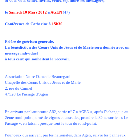
Si vous vous sentez invités, venez rejoindre ses messagers,
le
Samedi 10 Mars 2012
à
AGEN
(47)
Conférence de Catherine à
15h30
Prière de guérison générale.
La bénédiction des Cœurs Unis de Jésus et de Marie sera donnée avec un
message individuel
à tous ceux qui souhaitent la recevoir.
Association Notre-Dame de Beauregard
Chapelle des Cœurs Unis de Jésus et de Marie
2, rue du Carmel
47520 Le Passage d’Agen
En arrivant par l'autoroute A62, sortie n° 7 « AGEN », après l'échangeur, au
2ème rond-point , orné de vignes et cascades, prendre la 3ème sortie : « Le
Passage », en faisant presque tout le tour du rond-point.
Pour ceux qui arrivent par les nationales, dans Agen, suivre les panneaux