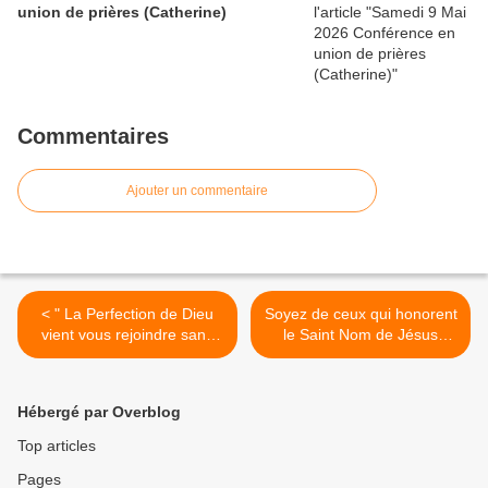
union de prières (Catherine)
Commentaires
Ajouter un commentaire
< " La Perfection de Dieu
Soyez de ceux qui honorent
vient vous rejoindre sans
le Saint Nom de Jésus
conditions " (23/10/2014)
(Paris 29 novembre 2014) >
La Vierge Marie
Hébergé par Overblog
Top articles
Pages