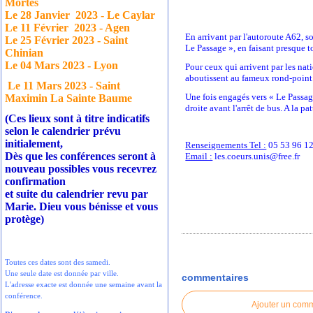
Mortes
Le 28 Janvier
2023 - Le Caylar
Le 11 Février
2023 - Agen
En arrivant par l'autoroute A62, s
Le 25 Février 2023 - Saint
Le Passage », en faisant presque t
Chinian
Le 04 Mars 2023 - Lyon
Pour ceux qui arrivent par les nat
aboutissent au fameux rond-point.
Le 11 Mars 2023 - Saint
Une fois engagés vers « Le Passag
Maximin La Sainte Baume
droite avant l'arrêt de bus. A la p
(Ces lieux sont à titre indicatifs
selon le calendrier prévu
initialement,
Renseignements Tel :
05 53 96 1
Dès que les conférences seront à
Email :
les.coeurs.unis@free.fr
nouveau possibles vous recevrez
confirmation
et suite du calendrier revu par
Marie. Dieu vous bénisse et vous
protège)
Toutes ces dates sont des samedi.
Une seule date est donnée par ville.
commentaires
L'adresse exacte est donnée une semaine avant la
conférence.
Ajouter un com