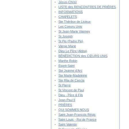
Jésus-Christ
LISTE des RENCONTRES DE PRIÈRES
INFORMATIONS
CHAPELETS
Ste Thérèse de Lisieux
Les Coeurs Unis
St Jean-Marie Vianney
St Joseph
St Pio (Padre Pio)
Vierge Marie
Dieu Le Père (Abba)
BÉNÉDICTION des CŒURS UNIS
Marthe Robin
Esprit-Saint
Ste Jeanne d'Arc
Ste Marie-Madeleine
Ste Rita de Cascia
St Pierre
St Vincent de Paul
Dieu - Père & Fils
Jean-Paul II
PRIÈRES
QUI SOMMES NOUS
Saint Jean-François Régis
Saint Louis - Roi de France
Saint Valentin