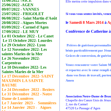
11/06/2022 -NICE
Elle mettra cette impulsion dans 
25/06/2022 -AGEN
09/07/2022 - VANNES
23/07/2022 - FRIGOLET
Si vous vous sentez invités, vene
06/08/2022 - Saint Martin d'Août
le
Samedi 8 Mars 2014
à
A
20/08/2022 - Aigues Mortes
03/09/2022 - Carmel d'Agen
Conférence de Catherine à
17/09/2022 - LE MUY
Le 01 Octobre 2022 - Le
Canet
Le 15 Octobre 2022- Lourdes
Le 29 Octobre 2022- Lyon
Prières de guérison personnalis
Le 12 Novembre 2022- Les
bénie particulièrement par Jésus
saintes Maries de la Mer
Grâces de conversion, de guérison
Le 26 Novembre 2022-
Carpentras
Venez rencontrer votre Sainte Mè
Le 10 Décembre 2022- Les
et repartez avec le cœur rempli 
Saintes Maries de la Mer
dans vos lieux de travail, partou
Le 17
Décembre
2022- SAINT
MAXIMIN LA SAINTE
Amen
BAUME
Le 24
Décembre
2022 - Beziers
Le 31
Décembre
2022 - Notre
Association Notre-Dame de Bea
Dame de Lumières
Chapelle des Cœurs Unis de Jésus
Le 7 Janvier
2023 - Sommières
2, rue du Carmel
Le 14 Janvier
2023 - Aigues
47520 Le Passage d’Agen