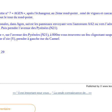
ortie n° 7 « AGEN », après l'échangeur, au 2ème rond-point , orné de vignes et cascad
out le tour du rond-point.
ionales, dans Agen, suivre les panneaux envoyant vers l'autoroute A 62 ou vers l’aér
 Puis prendre l’avenue des Pyrénées (N21).
e », sur l’avenue des Pyrénées (N21), à 800m vous trouverez un feu clignotant suspe
atte d’oie (Y), prendre à gauche rue du Carmel.
2 29
Published by © www.les
<< " Il est important pour vous...
" La seule connaissance de... >>
mentaire