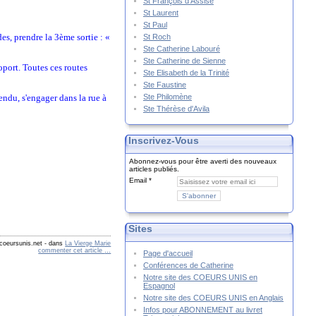
St François d'Assise
St Laurent
St Paul
es, prendre la 3ème sortie : «
St Roch
Ste Catherine Labouré
Ste Catherine de Sienne
oport. Toutes ces routes
Ste Elisabeth de la Trinité
Ste Faustine
Ste Philomène
ndu, s'engager dans la rue à
Ste Thérèse d'Avila
Inscrivez-Vous
Abonnez-vous pour être averti des nouveaux
articles publiés.
Email
Sites
coeursunis.net
-
dans
La Vierge Marie
commenter cet article
…
Page d'accueil
Conférences de Catherine
Notre site des COEURS UNIS en
Espagnol
Notre site des COEURS UNIS en Anglais
Infos pour ABONNEMENT au livret