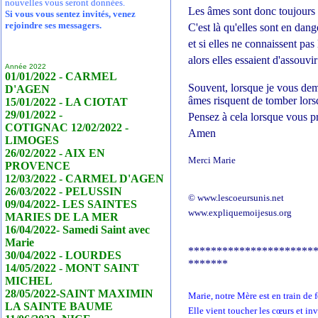
nouvelles vous seront données.
Les âmes sont donc toujours e
Si vous vous sentez invités, venez
rejoindre ses messagers.
C'est là qu'elles sont en dang
et si elles ne connaissent pas
alors elles essaient d'assouvir
Année 2022
01/01/2022 - CARMEL
Souvent, lorsque je vous dema
D'AGEN
âmes risquent de tomber lorsq
15/01/2022 - LA CIOTAT
29/01/2022 -
Pensez à cela lorsque vous p
COTIGNAC 12/02/2022 -
Amen
LIMOGES
26/02/2022 - AIX EN
Merci Marie
PROVENCE
12/03/2022 - CARMEL D'AGEN
26/03/2022 - PELUSSIN
© www.lescoeursunis.net
09/04/2022- LES SAINTES
www.expliquemoijesus.org
MARIES DE LA MER
16/04/2022- Samedi Saint avec
Marie
**********************
30/04/2022 - LOURDES
*******
14/05/2022 - MONT SAINT
MICHEL
28/05/2022-SAINT MAXIMIN
Marie, notre Mère est en train de
LA SAINTE BAUME
Elle vient toucher les cœurs et in