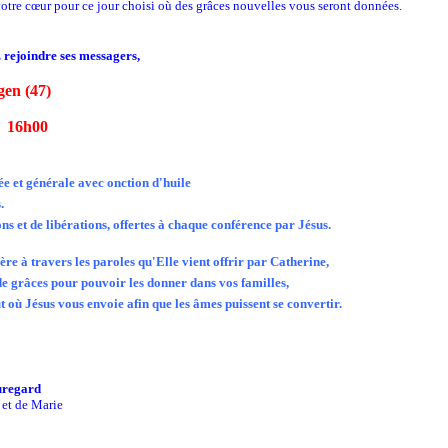
votre cœur pour ce jour choisi où des grâces nouvelles vous seront données.
z rejoindre ses messagers,
gen (47)
16h00
ée et générale avec onction d'huile
.
s et de libérations, offertes à chaque conférence par Jésus.
re à travers les paroles qu'Elle vient offrir par Catherine,
de grâces pour pouvoir les donner dans vos familles,
t où Jésus vous envoie afin que les âmes puissent se convertir.
uregard
 et de Marie