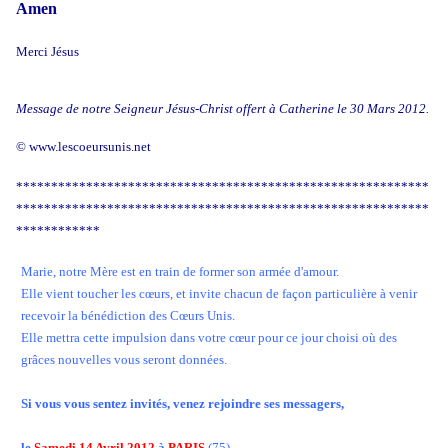
Amen
Merci Jésus
Message de notre Seigneur Jésus-Christ offert à Catherine le 30 Mars 2012.
© www.lescoeursunis.net
***********************************************************
*********************
**************************************
************
Marie, notre Mère est en train de former son armée d'amour.
Elle vient toucher les cœurs, et invite chacun de façon particulière à venir
recevoir la bénédiction des Cœurs Unis.
Elle mettra cette impulsion dans votre cœur pour ce jour choisi où des
grâces nouvelles vous seront données.
Si vous vous sentez invités, venez rejoindre ses messagers,
le
Samedi 14 Avril 2012
à
PARIS
(75)