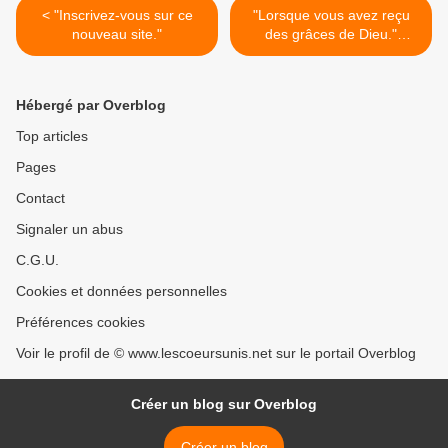
< "Inscrivez-vous sur ce
"Lorsque vous avez reçu
nouveau site."
des grâces de Dieu."
(16/04/2012) La Vierge
Marie >
Hébergé par Overblog
Top articles
Pages
Contact
Signaler un abus
C.G.U.
Cookies et données personnelles
Préférences cookies
Voir le profil de © www.lescoeursunis.net sur le portail Overblog
Créer un blog sur Overblog
Créer un blog