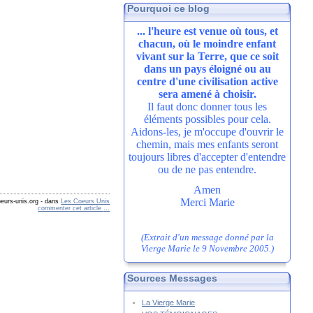
Pourquoi ce blog
... l'heure est venue où tous, et
chacun, où le moindre enfant
vivant sur la Terre, que ce soit
dans un pays éloigné ou au
centre d'une civilisation active
sera amené à choisir.
Il faut donc donner tous les
éléments possibles pour cela.
Aidons-les, je m'occupe d'ouvrir le
chemin, mais mes enfants seront
toujours libres d'accepter d'entendre
ou de ne pas entendre.
Amen
Merci Marie
eurs-unis.org
-
dans
Les Coeurs Unis
commenter cet article
…
(Extrait d'un message donné par la
Vierge Marie le 9 Novembre 2005.)
Sources Messages
La Vierge Marie