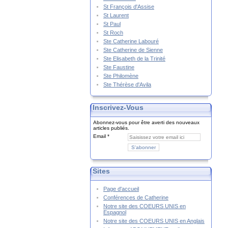
St François d'Assise
St Laurent
St Paul
St Roch
Ste Catherine Labouré
Ste Catherine de Sienne
Ste Elisabeth de la Trinité
Ste Faustine
Ste Philomène
Ste Thérèse d'Avila
Inscrivez-Vous
Abonnez-vous pour être averti des nouveaux
articles publiés.
Email
Sites
Page d'accueil
Conférences de Catherine
Notre site des COEURS UNIS en
Espagnol
Notre site des COEURS UNIS en Anglais