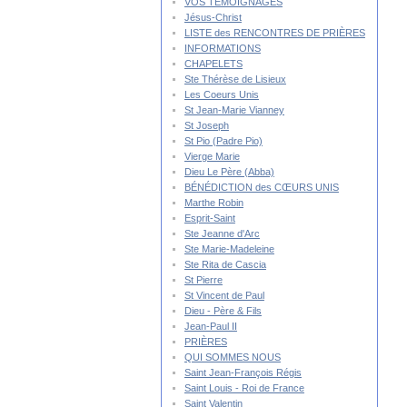
VOS TÉMOIGNAGES
Jésus-Christ
LISTE des RENCONTRES DE PRIÈRES
INFORMATIONS
CHAPELETS
Ste Thérèse de Lisieux
Les Coeurs Unis
St Jean-Marie Vianney
St Joseph
St Pio (Padre Pio)
Vierge Marie
Dieu Le Père (Abba)
BÉNÉDICTION des CŒURS UNIS
Marthe Robin
Esprit-Saint
Ste Jeanne d'Arc
Ste Marie-Madeleine
Ste Rita de Cascia
St Pierre
St Vincent de Paul
Dieu - Père & Fils
Jean-Paul II
PRIÈRES
QUI SOMMES NOUS
Saint Jean-François Régis
Saint Louis - Roi de France
Saint Valentin