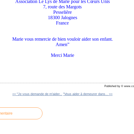
Association Le Lys de Marie pour les Cœurs Unis
7, route des Margots
Pesselière
18300 Jalognes
France
Marie vous remercie de bien vouloir aider son enfant.
Amen”
Merci Marie
Published by © www.co
<< "Je vous demande de m'aider...
"Vous aider à demeurer dans... >>
mentaire