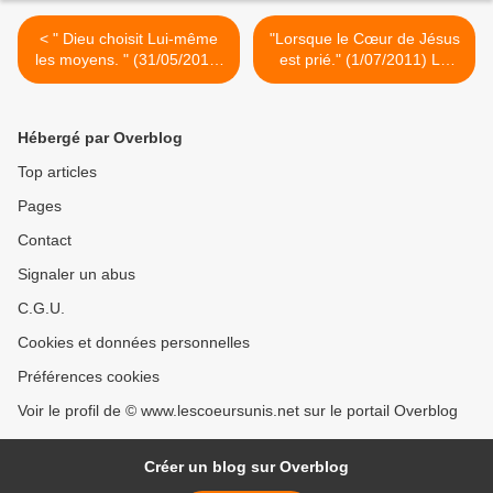
< " Dieu choisit Lui-même
"Lorsque le Cœur de Jésus
les moyens. " (31/05/2011)
est prié." (1/07/2011) La
La Vierge Marie
Vierge Marie >
Hébergé par Overblog
Top articles
Pages
Contact
Signaler un abus
C.G.U.
Cookies et données personnelles
Préférences cookies
Voir le profil de © www.lescoeursunis.net sur le portail Overblog
Créer un blog sur Overblog