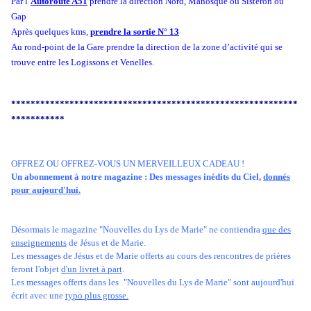
Par l’
Autoroute A51
prendre la direction Nord, Manosque ou Sisteron ou
Gap
Après quelques kms,
prendre la sortie N° 13
Au rond-point de la Gare prendre la direction de la zone d’activité qui se
trouve entre les Logissons et Venelles.
***********************************************************
***********
OFFREZ OU OFFREZ-VOUS UN MERVEILLEUX CADEAU !
Un abonnement à notre magazine : Des messages inédits du Ciel,
donnés
pour aujourd'hui.
Désormais le magazine "Nouvelles du Lys de Marie" ne contiendra
que des
enseignements
de Jésus et de Marie.
Les messages de Jésus et de Marie offerts au cours des rencontres de prières
feront l'objet
d'un livret à part
.
Les messages offerts dans les
"Nouvelles du Lys de Marie" sont aujourd'hui
écrit avec une
typo plus grosse.