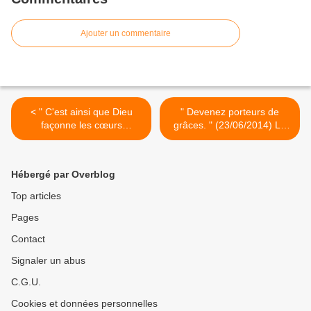
Ajouter un commentaire
< " C'est ainsi que Dieu
" Devenez porteurs de
façonne les cœurs
grâces. " (23/06/2014) La
d'enfants." (26/05/2014) La
Vierge Marie >
Vierge Marie
Hébergé par Overblog
Top articles
Pages
Contact
Signaler un abus
C.G.U.
Cookies et données personnelles