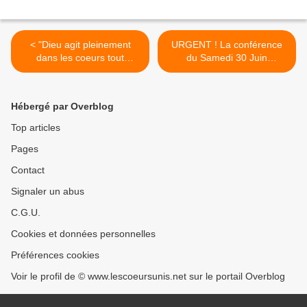
< "Dieu agit pleinement
URGENT ! La conférence
dans les coeurs tout
du Samedi 30 Juin
offerts." (11/06/2012) La
transférée à Agen ! >
Vierge Marie
Hébergé par Overblog
Top articles
Pages
Contact
Signaler un abus
C.G.U.
Cookies et données personnelles
Préférences cookies
Voir le profil de © www.lescoeursunis.net sur le portail Overblog