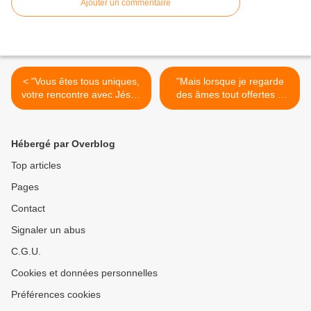
Ajouter un commentaire
< "Vous êtes tous uniques,
"Mais lorsque je regarde
votre rencontre avec Jésus
des âmes tout offertes à
est unique." (7/12/2007) La
Dieu..." (31/12/2007) La
Vierge Marie
Vierge Marie >
Hébergé par Overblog
Top articles
Pages
Contact
Signaler un abus
C.G.U.
Cookies et données personnelles
Préférences cookies