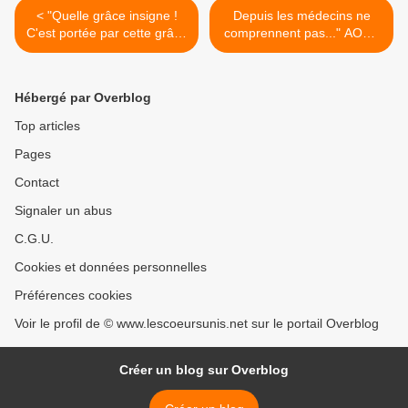
< "Quelle grâce insigne !
Depuis les médecins ne
C'est portée par cette grâce
comprennent pas..." AOÛT
que je prie et travaille."
2007 TÉMOIGNAGE >
AOUT 2007 TÉMOIGNAGE
Hébergé par Overblog
Top articles
Pages
Contact
Signaler un abus
C.G.U.
Cookies et données personnelles
Préférences cookies
Voir le profil de © www.lescoeursunis.net sur le portail Overblog
Créer un blog sur Overblog