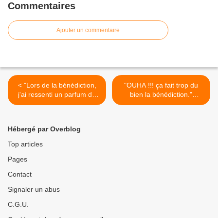
Commentaires
Ajouter un commentaire
< "Lors de la bénédiction,
"OUHA !!! ça fait trop du
j'ai ressenti un parfum de
bien la bénédiction."
roses." (10/10/2007)
(7/11/2007) TÉMOIGNAGE
TÉMOIGNAGE
>
Hébergé par Overblog
Top articles
Pages
Contact
Signaler un abus
C.G.U.