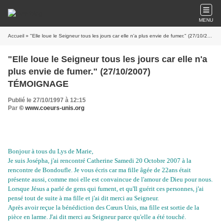
MENU
Accueil
» "Elle loue le Seigneur tous les jours car elle n'a plus envie de fumer." (27/10/2007) TÉMOIGNAGE
"Elle loue le Seigneur tous les jours car elle n'a
plus envie de fumer." (27/10/2007)
TÉMOIGNAGE
Publié le 27/10/1997 à 12:15
Par
© www.coeurs-unis.org
Bonjour à tous du Lys de Marie,
Je suis Josépha, j'ai rencontré Catherine Samedi 20 Octobre 2007 à la
rencontre de Bondoufle. Je vous écris car ma fille âgée de 22ans était
présente aussi, comme moi elle est convaincue de l'amour de Dieu pour nous.
Lorsque Jésus a parlé de gens qui fument, et qu'Il guérit ces personnes, j'ai
pensé tout de suite à ma fille et j'ai dit merci au Seigneur.
Après avoir reçue la bénédiction des Cœurs Unis, ma fille est sortie de la
pièce en larme. J'ai dit merci au Seigneur parce qu'elle a été touché.