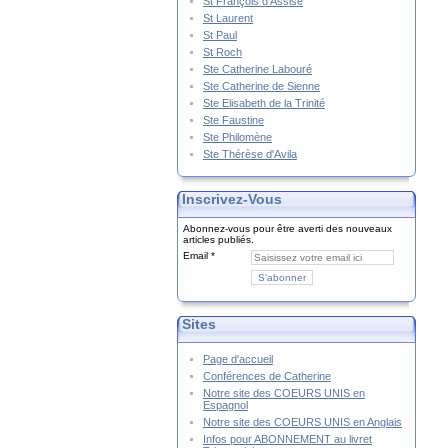
St François d'Assise
St Laurent
St Paul
St Roch
Ste Catherine Labouré
Ste Catherine de Sienne
Ste Elisabeth de la Trinité
Ste Faustine
Ste Philomène
Ste Thérèse d'Avila
Inscrivez-Vous
Abonnez-vous pour être averti des nouveaux
articles publiés.
Email
Sites
Page d'accueil
Conférences de Catherine
Notre site des COEURS UNIS en
Espagnol
Notre site des COEURS UNIS en Anglais
Infos pour ABONNEMENT au livret