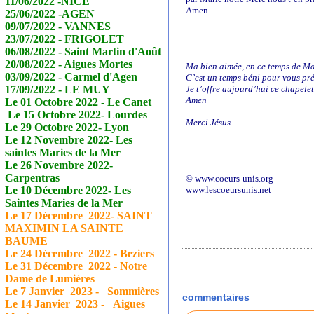
11/06/2022 -NICE
Amen
25/06/2022 -AGEN
09/07/2022 - VANNES
23/07/2022 - FRIGOLET
06/08/2022 - Saint Martin d'Août
20/08/2022 - Aigues Mortes
Ma bien aimée, en ce temps de M
03/09/2022 - Carmel d'Agen
C’est un temps béni pour vous p
17/09/2022 - LE MUY
Je t’offre aujourd’hui ce chapelet 
Amen
Le 01 Octobre 2022 - Le
Canet
Le 15 Octobre 2022- Lourdes
Merci Jésus
Le 29 Octobre 2022- Lyon
Le 12 Novembre 2022- Les
saintes Maries de la Mer
Le 26 Novembre 2022-
Carpentras
© www.coeurs-unis.org
Le 10 Décembre 2022- Les
www.lescoeursunis.net
Saintes Maries de la Mer
Le 17
Décembre
2022- SAINT
MAXIMIN LA SAINTE
BAUME
Le 24
Décembre
2022 - Beziers
Le 31
Décembre
2022 - Notre
Dame de Lumières
Le 7 Janvier
2023 - Sommières
commentaires
Le 14 Janvier
2023 - Aigues