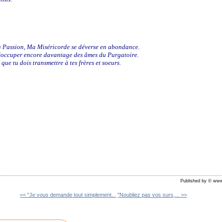
a Passion, Ma Miséricorde se déverse en abondance.
réoccuper encore davantage des âmes du Purgatoire.
que tu dois transmettre à tes frères et soeurs.
Published by © www
<< "Je vous demande tout simplement...
"Noubliez pas vos surs,... >>