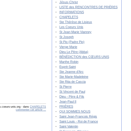
Jésus-Christ
LISTE des RENCONTRES DE PRIÈRES
INFORMATIONS
CHAPELETS
Ste Thérèse de Lisieux
Les Coeurs Unis
St Jean-Marie Vianney
St Joseph
St Pio (Padre Pio)
Vierge Marie
Dieu Le Père (Abba)
BÉNÉDICTION des CŒURS UNIS
Marthe Robin
Esprit-Saint
Ste Jeanne d'Arc
Ste Marie-Madeleine
Ste Rita de Cascia
St Pierre
St Vincent de Paul
Dieu - Père & Fils
Jean-Paul II
PRIÈRES
.coeurs-unis.org
-
dans
CHAPELETS
commenter cet article
…
QUI SOMMES NOUS
Saint Jean-François Régis
Saint Louis - Roi de France
Saint Valentin