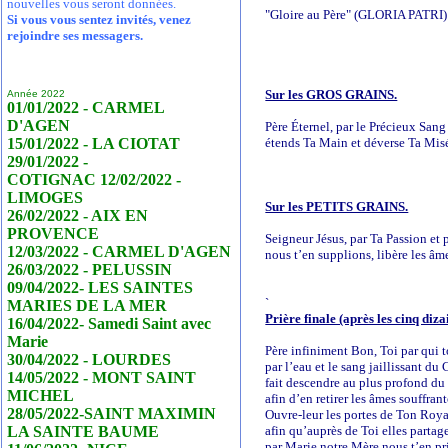
nouvelles vous seront données.
"Gloire au Père" (GLORIA PATRI)
Si vous vous sentez invités, venez
rejoindre ses messagers.
Sur les GROS GRAINS.
Année 2022
01/01/2022 - CARMEL
D'AGEN
Père Éternel, par le Précieux Sang
15/01/2022 - LA CIOTAT
étends Ta Main et déverse Ta Misé
29/01/2022 -
COTIGNAC 12/02/2022 -
LIMOGES
Sur les PETITS GRAINS.
26/02/2022 - AIX EN
PROVENCE
Seigneur Jésus, par Ta Passion et 
12/03/2022 - CARMEL D'AGEN
nous t’en supplions, libère les âm
26/03/2022 - PELUSSIN
09/04/2022- LES SAINTES
`
MARIES DE LA MER
Prière finale (après les cinq diza
16/04/2022- Samedi Saint avec
Marie
Père infiniment Bon, Toi par qui to
30/04/2022 - LOURDES
par l’eau et le sang jaillissant du
14/05/2022 - MONT SAINT
fait descendre au plus profond du
MICHEL
afin d’en retirer les âmes souffran
28/05/2022-SAINT MAXIMIN
Ouvre-leur les portes de Ton Ro
LA SAINTE BAUME
afin qu’auprès de Toi elles partage
par Marie notre Mère nous t’en pr