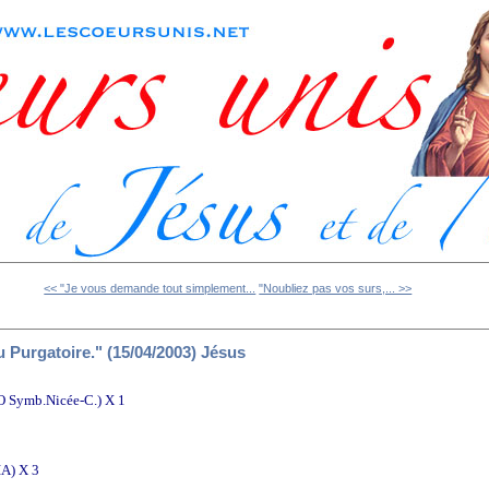
<< "Je vous demande tout simplement...
"Noubliez pas vos surs,... >>
 Purgatoire." (15/04/2003) Jésus
DO Symb.Nicée-C.) X 1
IA) X 3