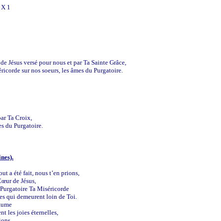
 X 1
 de Jésus versé pour nous et par Ta Sainte Grâce,
ricorde sur nos soeurs, les âmes du Purgatoire.
par Ta Croix,
es du Purgatoire.
ines).
ut a été fait, nous t’en prions,
 Cœur de Jésus,
 Purgatoire Ta Miséricorde
tes qui demeurent loin de Toi.
yaume
nt les joies éternelles,
ions.