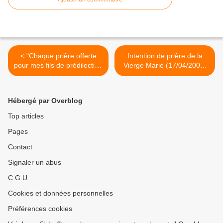
< "Chaque prière offerte
Intention de prière de la
pour mes fils de prédilection
Vierge Marie (17/04/2007)
touche mon Coeur."
>
(11/04/2007) La Vierge
Marie
Hébergé par Overblog
Top articles
Pages
Contact
Signaler un abus
C.G.U.
Cookies et données personnelles
Préférences cookies