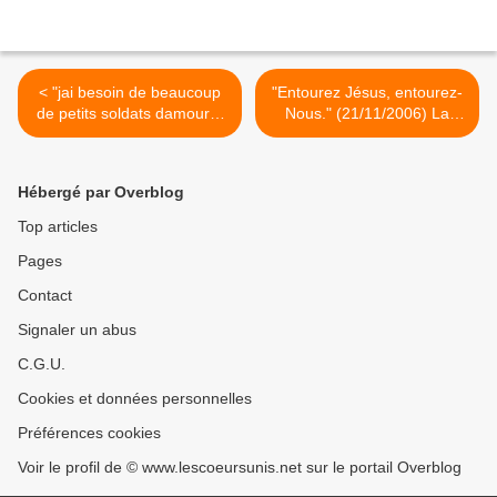
< "jai besoin de beaucoup
"Entourez Jésus, entourez-
de petits soldats damour ."
Nous." (21/11/2006) La
(31/10/2006) La Vierge
Vierge Marie >
Marie
Hébergé par Overblog
Top articles
Pages
Contact
Signaler un abus
C.G.U.
Cookies et données personnelles
Préférences cookies
Voir le profil de © www.lescoeursunis.net sur le portail Overblog