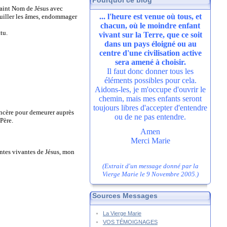
Pourquoi ce blog
Saint Nom de Jésus avec
... l'heure est venue où tous, et
souiller les âmes, endommager
chacun, où le moindre enfant
tu.
vivant sur la Terre, que ce soit
dans un pays éloigné ou au
centre d'une civilisation active
sera amené à choisir.
Il faut donc donner tous les
éléments possibles pour cela.
Aidons-les, je m'occupe d'ouvrir le
chemin, mais mes enfants seront
toujours libres d'accepter d'entendre
incère pour demeurer auprès
ou de ne pas entendre.
 Père.
Amen
Merci Marie
intes vivantes de Jésus, mon
(Extrait d'un message donné par la
Vierge Marie le 9 Novembre 2005.)
Sources Messages
La Vierge Marie
VOS TÉMOIGNAGES