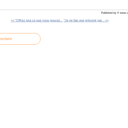
Published by © www.c
<< "Offrez tout ce que vous pouvez...
"Je ne fais que prévenir par... >>
mentaire