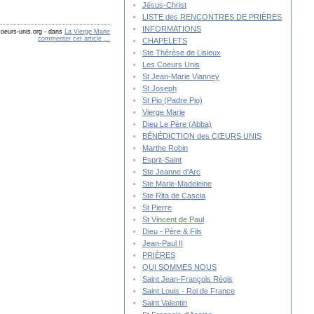
Jésus-Christ
LISTE des RENCONTRES DE PRIÈRES
INFORMATIONS
oeurs-unis.org
-
dans
La Vierge Marie
commenter cet article
…
CHAPELETS
Ste Thérèse de Lisieux
Les Coeurs Unis
St Jean-Marie Vianney
St Joseph
St Pio (Padre Pio)
Vierge Marie
Dieu Le Père (Abba)
BÉNÉDICTION des CŒURS UNIS
Marthe Robin
Esprit-Saint
Ste Jeanne d'Arc
Ste Marie-Madeleine
Ste Rita de Cascia
St Pierre
St Vincent de Paul
Dieu - Père & Fils
Jean-Paul II
PRIÈRES
QUI SOMMES NOUS
Saint Jean-François Régis
Saint Louis - Roi de France
Saint Valentin