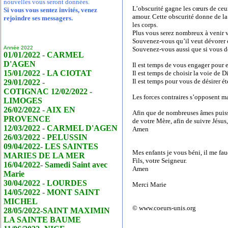
nouvelles vous seront données.
L’obscurité gagne les cœurs de ceu
Si vous vous sentez invités, venez
amour. Cette obscurité donne de la
rejoindre ses messagers.
les corps.
Plus vous serez nombreux à venir v
Souvenez-vous qu’il veut dévorer 
Année 2022
Souvenez-vous aussi que si vous d
01/01/2022 - CARMEL
D'AGEN
Il est temps de vous engager pour 
15/01/2022 - LA CIOTAT
Il est temps de choisir la voie de D
Il est temps pour vous de désirer 
29/01/2022 -
COTIGNAC 12/02/2022 -
Les forces contraires s’opposent m
LIMOGES
26/02/2022 - AIX EN
Afin que de nombreuses âmes puisse
PROVENCE
de votre Mère, afin de suivre Jésus,
12/03/2022 - CARMEL D'AGEN
Amen
26/03/2022 - PELUSSIN
09/04/2022- LES SAINTES
Mes enfants je vous béni, il me fa
MARIES DE LA MER
Fils, votre Seigneur.
16/04/2022- Samedi Saint avec
Amen
Marie
30/04/2022 - LOURDES
Merci Marie
14/05/2022 - MONT SAINT
MICHEL
© www.coeurs-unis.org
28/05/2022-SAINT MAXIMIN
LA SAINTE BAUME