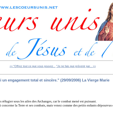
<< "Offrez tout ce que vous pouvez...
"Je ne fais que prévenir par... >>
i un engagement total et sincère." (29/09/2006) La Vierge Marie
s réfugier sous les ailes des Archanges, car le combat mené est puissant.
i concerne la Terre et ses combats, mais venez comme des petits enfants dépourvus 