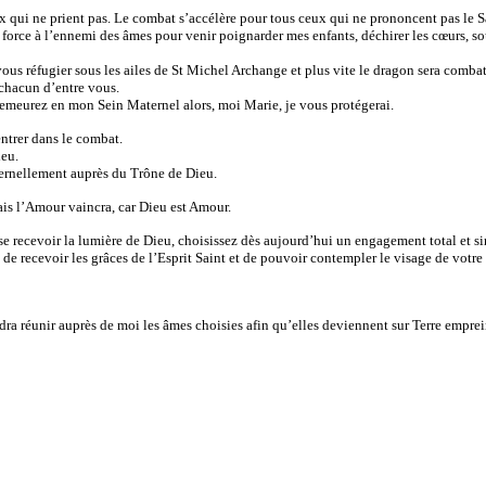
x qui ne prient pas. Le combat s’accélère pour tous ceux qui ne prononcent pas le 
 force à l’ennemi des âmes pour venir poignarder mes enfants, déchirer les cœurs, 
ous réfugier sous les ailes de St Michel Archange et plus vite le dragon sera combat
chacun d’entre vous.
emeurez en mon Sein Maternel alors, moi Marie, je vous protégerai.
entrer dans le combat.
ieu.
éternellement auprès du Trône de Dieu.
ais l’Amour vaincra, car Dieu est Amour.
 recevoir la lumière de Dieu, choisissez dès aujourd’hui un engagement total et s
 de recevoir les grâces de l’Esprit Saint et de pouvoir contempler le visage de votre
udra réunir auprès de moi les âmes choisies afin qu’elles deviennent sur Terre empre