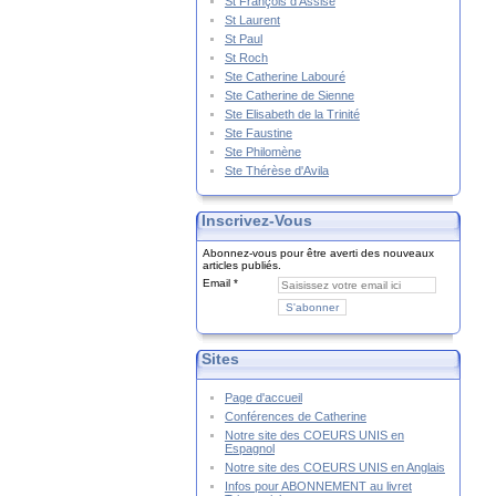
St François d'Assise
St Laurent
St Paul
St Roch
Ste Catherine Labouré
Ste Catherine de Sienne
Ste Elisabeth de la Trinité
Ste Faustine
Ste Philomène
Ste Thérèse d'Avila
Inscrivez-Vous
Abonnez-vous pour être averti des nouveaux
articles publiés.
Email
Sites
Page d'accueil
Conférences de Catherine
Notre site des COEURS UNIS en
Espagnol
Notre site des COEURS UNIS en Anglais
Infos pour ABONNEMENT au livret