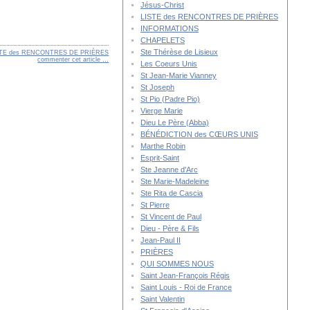
Jésus-Christ
LISTE des RENCONTRES DE PRIÈRES
INFORMATIONS
CHAPELETS
Ste Thérèse de Lisieux
STE des RENCONTRES DE PRIÈRES
commenter cet article
…
Les Coeurs Unis
St Jean-Marie Vianney
St Joseph
St Pio (Padre Pio)
Vierge Marie
Dieu Le Père (Abba)
BÉNÉDICTION des CŒURS UNIS
Marthe Robin
Esprit-Saint
Ste Jeanne d'Arc
Ste Marie-Madeleine
Ste Rita de Cascia
St Pierre
St Vincent de Paul
Dieu - Père & Fils
Jean-Paul II
PRIÈRES
QUI SOMMES NOUS
Saint Jean-François Régis
Saint Louis - Roi de France
Saint Valentin