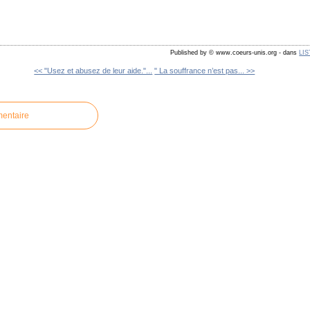
Published by © www.coeurs-unis.org
-
dans
LI
<< "Usez et abusez de leur aide."...
" La souffrance n’est pas... >>
mentaire