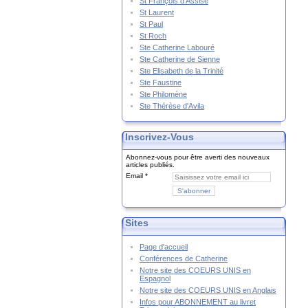
St François d'Assise
St Laurent
St Paul
St Roch
Ste Catherine Labouré
Ste Catherine de Sienne
Ste Elisabeth de la Trinité
Ste Faustine
Ste Philomène
Ste Thérèse d'Avila
Inscrivez-Vous
Abonnez-vous pour être averti des nouveaux
articles publiés.
Email
Sites
Page d'accueil
Conférences de Catherine
Notre site des COEURS UNIS en
Espagnol
Notre site des COEURS UNIS en Anglais
Infos pour ABONNEMENT au livret