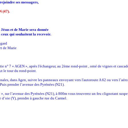
 rejoindre ses messagers,
 (47).
 Jésus et de Marie sera donnée
 ceux qui souhaitent la recevoir.
egard
et de Marie
rtie n° 7 « AGEN », après l'échangeur, au 2ème rond-point , orné de vignes et cascade
ut le tour du rond-point.
onales, dans Agen, suivre les panneaux envoyant vers l'autoroute A 62 ou vers l’aéro
 Puis prendre l’avenue des Pyrénées (N21).
 », sur l’avenue des Pyrénées (N21), à 800m vous trouverez un feu clignotant suspen
tte d’oie (Y), prendre à gauche rue du Carmel.