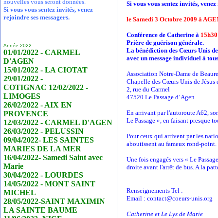
nouvelles vous seront données.
Si vous vous sentez invités, venez
Si vous vous sentez invités, venez
rejoindre ses messagers.
le Samedi 3 Octobre 2009 à AGEN
Conférence de Catherine à
15h30
Prière de guérison générale.
Année 2022
La bénédiction des Cœurs Unis de
01/01/2022 - CARMEL
avec un message individuel à tous
D'AGEN
15/01/2022 - LA CIOTAT
Association Notre-Dame de Beaur
29/01/2022 -
Chapelle des Cœurs Unis de Jésus 
COTIGNAC 12/02/2022 -
2, rue du Carmel
LIMOGES
47520 Le Passage d’Agen
26/02/2022 - AIX EN
En arrivant par l'autoroute A62, so
PROVENCE
Le Passage », en faisant presque to
12/03/2022 - CARMEL D'AGEN
26/03/2022 - PELUSSIN
Pour ceux qui arrivent par les nati
09/04/2022- LES SAINTES
aboutissent au fameux rond-point.
MARIES DE LA MER
16/04/2022- Samedi Saint avec
Une fois engagés vers « Le Passage
Marie
droite avant l'arrêt de bus. A la pa
30/04/2022 - LOURDES
14/05/2022 - MONT SAINT
Renseignements Tel :
MICHEL
Email : contact@coeurs-unis.org
28/05/2022-SAINT MAXIMIN
LA SAINTE BAUME
Catherine et Le Lys de Marie