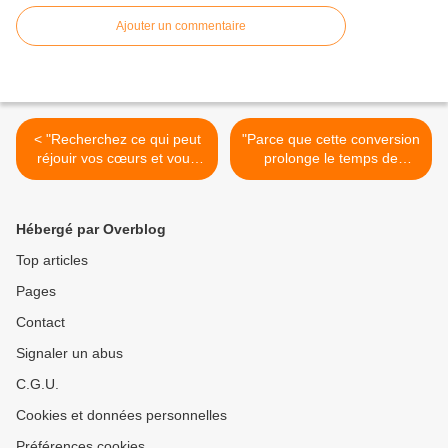
Ajouter un commentaire
< "Recherchez ce qui peut
"Parce que cette conversion
réjouir vos cœurs et vous
prolonge le temps de
pousser à rendre grâce à
Miséricorde." (17/06/2009)
Dieu." (10/06/2009) La
Jésus >
Vierge Marie
Hébergé par Overblog
Top articles
Pages
Contact
Signaler un abus
C.G.U.
Cookies et données personnelles
Préférences cookies