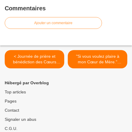
Commentaires
Ajouter un commentaire
< Journée de prière et
"Si vous voulez plaire à
bénédiction des Cœurs
mon Cœur de Mère."
Unis près de Montpellier le
(24/02/2009) La Vierge
21 Février 2009.
Marie >
Hébergé par Overblog
Top articles
Pages
Contact
Signaler un abus
C.G.U.