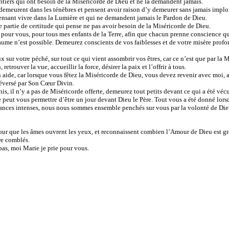
entiers qui ont besoin de la Miséricorde de Dieu et ne la demandent jamais.
i demeurent dans les ténèbres et pensent avoir raison d’y demeurer sans jamais implo
 pensant vivre dans la Lumière et qui ne demandent jamais le Pardon de Dieu.
 partie de certitude qui pense ne pas avoir besoin de la Miséricorde de Dieu.
 pour vous, pour tous mes enfants de la Terre, afin que chacun prenne conscience q
ume n’est possible. Demeurez conscients de vos faiblesses et de votre misère profo
 sur votre péché, sur tout ce qui vient assombrir vos êtres, car ce n’est que par la
etrouver la vue, accueillir la force, désirer la paix et l’offrir à tous.
n aide, car lorsque vous fêtez la Miséricorde de Dieu, vous devez revenir avec moi, 
déversé par Son Cœur Divin.
s, il n’y a pas de Miséricorde offerte, demeurez tout petits devant ce qui a été vécu
 peut vous permettre d’être un jour devant Dieu le Père. Tout vous a été donné lor
frances intenses, nous nous sommes ensemble penchés sur vous par la volonté de Dieu
pour que les âmes ouvrent les yeux, et reconnaissent combien l’Amour de Dieu est g
re comblés.
pas, moi Marie je prie pour vous.