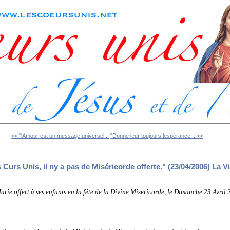
<< "lAmour est un message universel...
"Donne leur toujours lespérance... >>
Curs Unis, il ny a pas de Miséricorde offerte." (23/04/2006) La V
arie offert à ses enfants en la fête de la Divine Misericorde, le Dimanche 23 Avril 