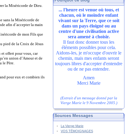
Pourquoi ce blog
rer la Miséricorde de Dieu.
... l'heure est venue où tous, et
chacun, où le moindre enfant
ue sans la Miséricorde de
vivant sur la Terre, que ce soit
nde afin d’accepter la main
dans un pays éloigné ou au
centre d'une civilisation active
 Miséricorde de mon Fils que
sera amené à choisir.
Il faut donc donner tous les
au pied de la Croix de Jésus
éléments possibles pour cela.
Aidons-les, je m'occupe d'ouvrir le
 et offert pour vous, car
chemin, mais mes enfants seront
squ’en union d’Amour et de
 le Père.
toujours libres d'accepter d'entendre
ou de ne pas entendre.
rand pour eux et combien ils
Amen
Merci Marie
(Extrait d'un message donné par la
Vierge Marie le 9 Novembre 2005.)
Sources Messages
La Vierge Marie
VOS TÉMOIGNAGES