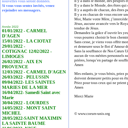
Il y a dans le monde, des peuples 
nouvelles vous seront données.
Il y a dans le Monde, des êtres qu
Si vous vous sentez invités, venez
Il y a auprès de chacun, des êtres
rejoindre ses messagers.
Il y a en chacun de vous encore une
Moi, Marie votre Mère, j’intercède
Jésus, aucune avancée vers le Roya
Année 2022
tendue de Jésus.
01/01/2022 - CARMEL
Demandez la grâce d’ouvrir les yeux
D'AGEN
vous pourrez choisir le bon chemin, r
15/01/2022 - LA CIOTAT
Sans cesse, je viens vous offrir mo
29/01/2022 -
et demeurer sous le flot d’Amour 
COTIGNAC 12/02/2022 -
Sans la souffrance de Nos Cœurs Uni
aucun de vos mérites personnels ne
LIMOGES
prières, lorsqu’en partage de souf
26/02/2022 - AIX EN
Amen
PROVENCE
12/03/2022 - CARMEL D'AGEN
Mes enfants, je vous bénis, priez 
26/03/2022 - PELUSSIN
doivent demeurer petits pour en êt
09/04/2022- LES SAINTES
Priez pour tous ceux qui ne prient 
MARIES DE LA MER
Amen
16/04/2022- Samedi Saint avec
Merci Marie
Marie
30/04/2022 - LOURDES
14/05/2022 - MONT SAINT
MICHEL
© www.coeurs-unis.org
28/05/2022-SAINT MAXIMIN
LA SAINTE BAUME