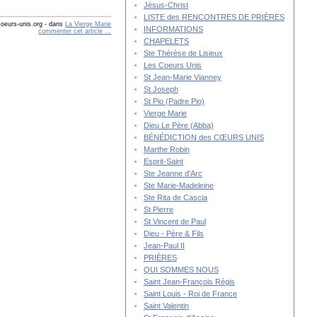
Jésus-Christ
LISTE des RENCONTRES DE PRIÈRES
oeurs-unis.org
-
dans
La Vierge Marie
INFORMATIONS
commenter cet article
…
CHAPELETS
Ste Thérèse de Lisieux
Les Coeurs Unis
St Jean-Marie Vianney
St Joseph
St Pio (Padre Pio)
Vierge Marie
Dieu Le Père (Abba)
BÉNÉDICTION des CŒURS UNIS
Marthe Robin
Esprit-Saint
Ste Jeanne d'Arc
Ste Marie-Madeleine
Ste Rita de Cascia
St Pierre
St Vincent de Paul
Dieu - Père & Fils
Jean-Paul II
PRIÈRES
QUI SOMMES NOUS
Saint Jean-François Régis
Saint Louis - Roi de France
Saint Valentin