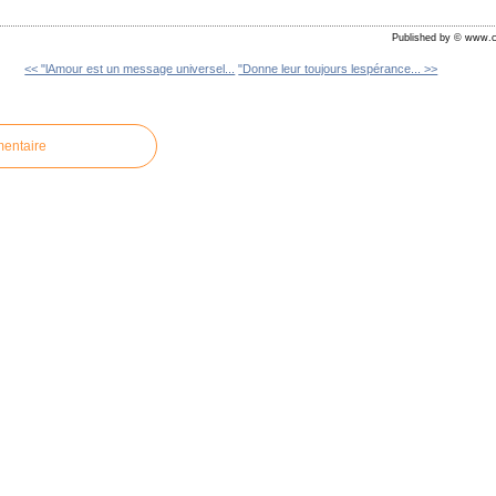
Published by © www.c
<< "lAmour est un message universel...
"Donne leur toujours lespérance... >>
mentaire