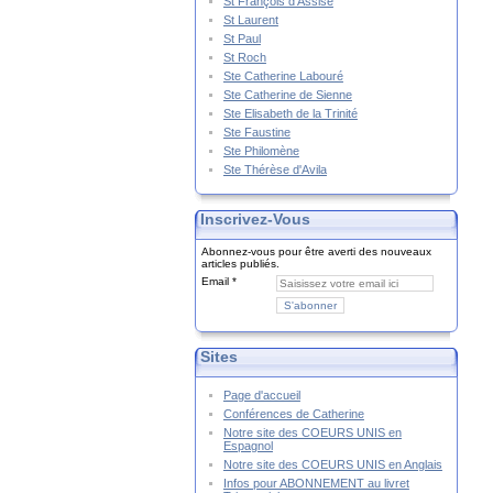
St François d'Assise
St Laurent
St Paul
St Roch
Ste Catherine Labouré
Ste Catherine de Sienne
Ste Elisabeth de la Trinité
Ste Faustine
Ste Philomène
Ste Thérèse d'Avila
Inscrivez-Vous
Abonnez-vous pour être averti des nouveaux
articles publiés.
Email
Sites
Page d'accueil
Conférences de Catherine
Notre site des COEURS UNIS en
Espagnol
Notre site des COEURS UNIS en Anglais
Infos pour ABONNEMENT au livret