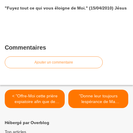
"Fuyez tout ce qui vous éloigne de Moi." (15/04/2010) Jésus
Commentaires
Ajouter un commentaire
< "Offre-Moi cette prière
"Donne leur toujours
expiatoire afin que de
lespérance de Ma
nombreuses âmes soient
Résurrection." (16/04/2006)
éloignées de la mort."
Jésus >
(13/04/2006) Jésus
Hébergé par Overblog
Top articles